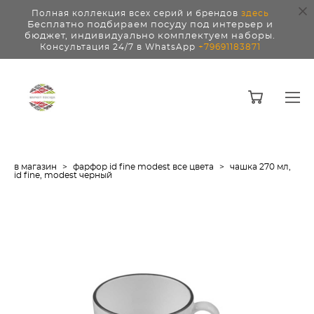
Полная коллекция всех серий и брендов
здесь
Бесплатно подбираем посуду под интерьер и
бюджет, индивидуально комплектуем наборы.
Консультация 24/7 в WhatsApp
+79691183871
в магазин
>
фарфор id fine modest все цвета
>
чашка 270 мл,
id fine, modest черный