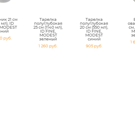
ник 21 см
Тарелка
Тарелка
 мл), ID
полуглубокая
полуглубокая
ова
 MODEST
25 см (1140 мл),
20 см (550 мл),
см,
иний
ID FINE,
ID FINE,
M
MODEST
MODEST
з
50 pуб.
зеленый
синий
1 
1 260 pуб.
905 pуб.