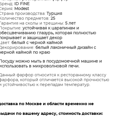
Бренд:
ID FINE
Серия:
Modest
Страна производства:
Турция
Количество предметов:
25
Гарантия на сколы и трещины:
5 лет
Покрытие:
устойчивая к царапинам и
обесцвечиванию глазурь, которая полностью
покрывает и защищает декор
​Цвет:
белый с черной каймой
Декорирование:
белый лаконичный дизайн с
черной каймой по краю
Посуду можно мыть в посудомоечной машине и
использовать в микроволновой печи.
Данный фарфор относится к ресторанному классу
фарфора, который отличается высокой прочностью
и устойчивостью к перепадам температур.
доставка по Москве и области временно не
ыдачи по вашему адресу, стоимость доставки: