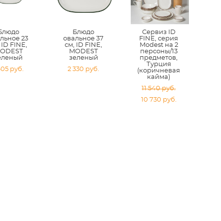
Блюдо
Блюдо
Сервиз ID
льное 23
овальное 37
FINE, серия
 ID FINE,
см, ID FINE,
Modest на 2
ODEST
MODEST
персоны/13
еленый
зеленый
предметов,
Турция
605 pуб.
2 330 pуб.
(коричневая
кайма)
11 540 pуб.
10 730 pуб.