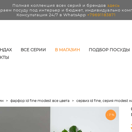
Полная коллекция всех серий и брендов
здесь
раем посуду под интерьер и бюджет, индивидуально ком
Консультация 24/7 в WhatsApp
+79691183871
ЕНДАХ
ВСЕ СЕРИИ
В МАГАЗИН
ПОДБОР ПОСУДЫ
КТЫ
ин
>
фарфор id fine modest все цвета
>
сервиз id fine, серия modest 
-7%