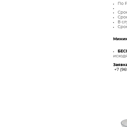
По Р
Срок
Срок
В сл
Срок
Миним
БЕС
исходя
Заявк
+7 (96