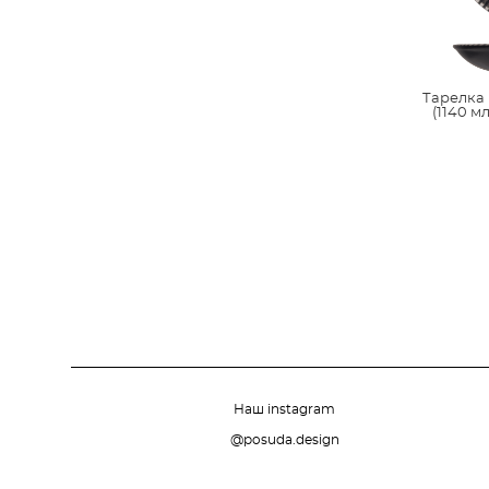
Тарелка 
(1140 мл
Наш instagram
@posuda.design