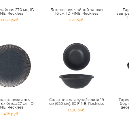
чайная 270 мл, ID
Блюдце для чайной чашки
Та
INE, Reckless
16 см, ID FINE, Reckless
завтра
1 030 pуб.
630 pуб.
лка плоская для
Салатник для супа/салата 18
Таре
ых блюд 27 см, ID
см (620 мл), ID FINE, Reckless
борт
INE, Reckless
десе
1 530 pуб.
1 435 pуб.