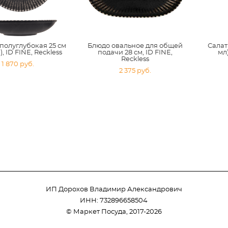
полуглубокая 25 см
Блюдо овальное для общей
Салат
), ID FINE, Reckless
подачи 28 см, ID FINE,
мл)
Reckless
1 870 pуб.
2 375 pуб.
ИП Дорохов Владимир Александрович
ИНН: 732896658504
© Маркет Посуда, 2017-2026