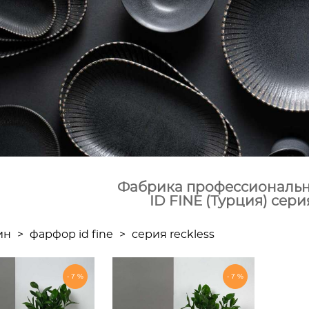
Фабрика профессиональ
ID FINE (Турция) сери
ин
>
фарфор id fine
>
серия reckless
-7%
-7%