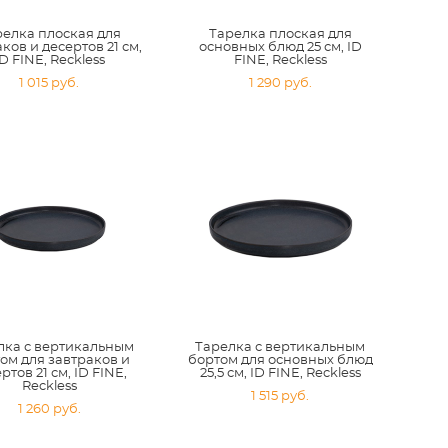
релка плоская для
Тарелка плоская для
ков и десертов 21 см,
основных блюд 25 см, ID
ID FINE, Reckless
FINE, Reckless
1 015 pуб.
1 290 pуб.
лка с вертикальным
Тарелка с вертикальным
ом для завтраков и
бортом для основных блюд
ртов 21 см, ID FINE,
25,5 см, ID FINE, Reckless
Reckless
1 515 pуб.
1 260 pуб.