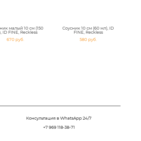
ник малый 10 см (150
Соусник 10 см (60 мл), ID
, ID FINE, Reckless
FINE, Reckless
670 pуб.
580 pуб.
Консультация в WhatsApp 24/7
+7 969 118-38-71