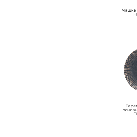
Чашка 
F
Таре
основн
F