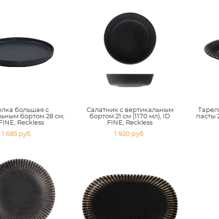
елка большая с
Салатник с вертикальным
Тарелк
ьным бортом 28 см,
бортом 21 см (1170 мл), ID
пасты 2
FINE, Reckless
FINE, Reckless
1 685 pуб.
1 920 pуб.