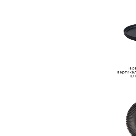
Тар
вертикал
ID 