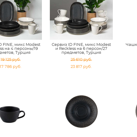
D FINE, микс Modest
Сервиз ID FINE, микс Modest
Чашка
ess на 4 персоны/19
и Reckless на 6 персон/27
дметов, Турция
предметов, Турция
19 125 pуб.
25 610 pуб.
17 786 pуб.
23 817 pуб.