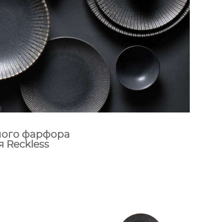
ного фарфора
я Reckless