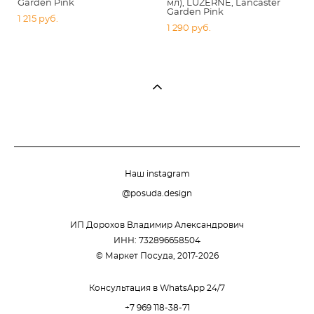
Garden Pink
мл), LUZERNE, Lancaster
Garden Pink
1 215 pуб.
1 290 pуб.
Наш instagram
@posuda.design
ИП Дорохов Владимир Александрович
ИНН: 732896658504
© Маркет Посуда, 2017-2026
Консультация в WhatsApp 24/7
+7 969 118-38-71