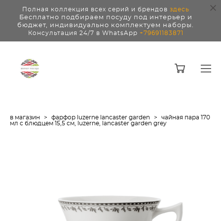
Полная коллекция всех серий и брендов
здесь
Бесплатно подбираем посуду под интерьер и
бюджет, индивидуально комплектуем наборы.
Консультация 24/7 в WhatsApp
+79691183871
в магазин
>
фарфор luzerne lancaster garden
>
чайная пара 170
мл с блюдцем 15,5 см, luzerne, lancaster garden grey