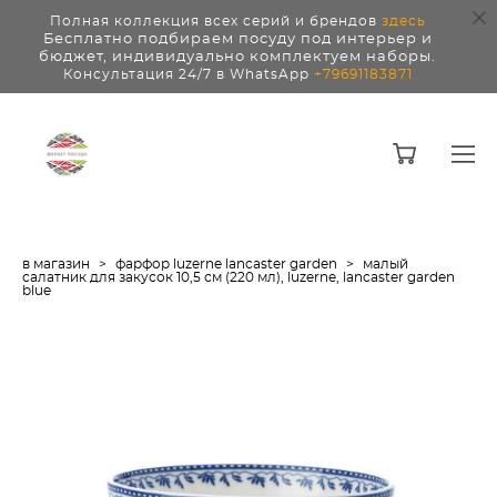
Полная коллекция всех серий и брендов
здесь
Бесплатно подбираем посуду под интерьер и
бюджет, индивидуально комплектуем наборы.
Консультация 24/7 в WhatsApp
+79691183871
в магазин
>
фарфор luzerne lancaster garden
>
малый
салатник для закусок 10,5 см (220 мл), luzerne, lancaster garden
blue