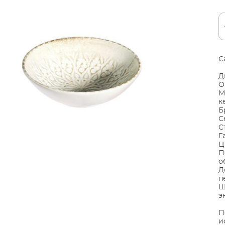
С
Д
О
М
к
Б
С
С
Г
Ц
П
о
Д
п
Ш
э
П
и