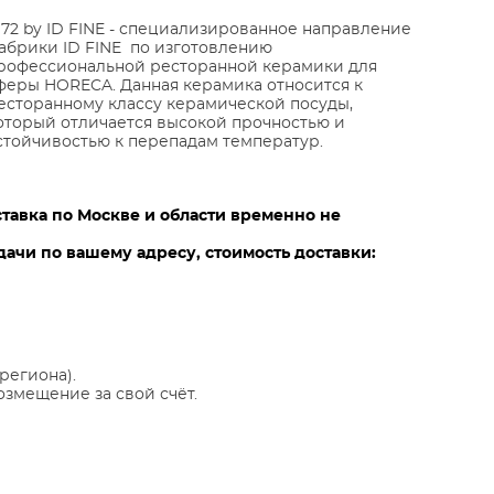
972 by ID FINE - специализированное направление
абрики ID FINE по изготовлению
рофессиональной ресторанной керамики для
феры HORECA. Данная керамика относится к
есторанному классу керамической посуды,
оторый отличается высокой прочностью и
стойчивостью к перепадам температур.
ставка по Москве и области временно не
ачи по вашему адресу, стоимость доставки:
региона).
озмещение за свой счёт.