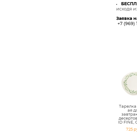
БЕСП
исходя и
Заявка н
+7 (969) 
Тарелка
ая д
завтра
десертов 
ID FINE,
725 p