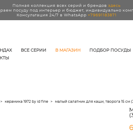
Полная коллекция всех серий и брендов
здесь
раем посуду под интерьер и бюджет, индивидуально ком
Консультация 24/7 в WhatsApp
+79691183871
ЕНДАХ
ВСЕ СЕРИИ
В МАГАЗИН
ПОДБОР ПОСУДЫ
КТЫ
>
керамика 1972 by id fine
>
малый салатник для каши, творога 15 см (34
М
(