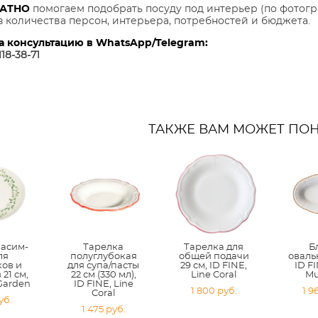
ЛАТНО
помогаем подобрать посуду под интерьер (по фотогр
з количества персон, интерьера, потребностей и бюджета.
а консультацию в WhatsApp/Telegram:
118-38-7
1
ТАКЖЕ ВАМ МОЖЕТ ПО
 асим-
Тарелка
Тарелка для
Б
ля
полуглубокая
общей подачи
овальн
ков и
для супа/пасты
29 см, ID FINE,
ID FI
21 см,
22 см (330 мл),
Line Coral
Mu
 Garden
ID FINE, Line
1 800 pуб.
1 9
Coral
уб.
1 475 pуб.