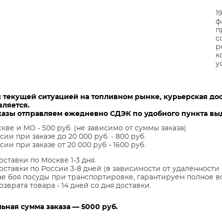
1
ф
п
с
р
к
у
с текущей ситуацией на топливном рынке, курьерская до
вляется.
казы отправляем ежедневно СДЭК по удобного пункта выд
кве и МО - 500 руб. (не зависимо от суммы заказа)
сии при заказе до 20 000 руб. - 800 руб.
сии при заказе от 20 000 руб - 1600 руб.
оставки по Москве 1-3 дня.
оставки по России 3-8 дней (в зависимости от удалённости 
ае боя посуды при транспортировке, гарантируем полное в
озврата товара - 14 дней со дня доставки.
ная сумма заказа — 5000 руб.