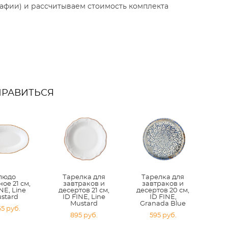
афии) и рассчитываем стоимость комплекта
НРАВИТЬСЯ
людо
Тарелка для
Тарелка для
ое 21 см,
завтраков и
завтраков и
NE, Line
десертов 21 см,
десертов 20 см,
stard
ID FINE, Line
ID FINE,
Mustard
Granada Blue
65 pуб.
895 pуб.
595 pуб.