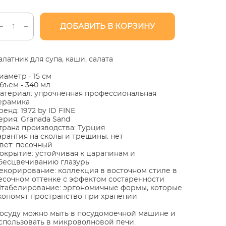
ДОБАВИТЬ В КОРЗИНУ
алатник для супа, каши, салата
иаметр - 15 см
бъем - 340 мл
атериал: упрочненная профессиональная
ерамика
ренд: 1972 by ID FINE
ерия: Granada Sand
трана производства: Турция
арантия на сколы и трещины: нет
вет: песочный
окрытие: устойчивая к царапинам и
бесцвечиванию глазурь
екорирование: коллекция в восточном стиле в
есочном оттенке с эффектом состаренности
табелирование: эргономичные формы, которые
кономят пространство при хранении
осуду можно мыть в посудомоечной машине и
спользовать в микроволновой печи.