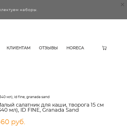
плектуем наборы.
КЛИЕНТАМ
ОТЗЫВЫ
HORECA
0 мл), id fine, granada sand
алый салатник для каши, творога 15 см
340 мл), ID FINE, Granada Sand
660 pуб.