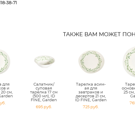
118-38-7
1
ТАКЖЕ ВАМ МОЖЕТ ПО
а для
Салатник/
Тарелка асим-
Таре
ков и
суповая
ая для
основ
 20 см,
тарелка 17 см
завтраков и
25 см,
 Garden
(500 мл), ID
десертов 21 см,
G
FINE, Garden
ID FINE, Garden
уб.
76
695 pуб.
725 pуб.