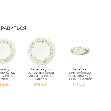
НРАВИТЬСЯ
лка для
Тарелка для
Тарелка
ных блюд
основных блюд
полуглубокая
 ID FINE,
28 см, ID FINE,
20 см (550 мл),
arden
Garden
ID FINE, Garden
5 pуб.
875 pуб.
845 pуб.