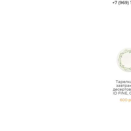
+7 (969) 
Тарелк
завтра
десертов
ID FINE,
600 p