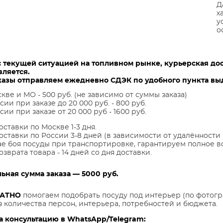
Д
х
у
о
с текущей ситуацией на топливном рынке, курьерская до
вляется.
казы отправляем ежедневно СДЭК по удобного пункта выд
кве и МО - 500 руб. (не зависимо от суммы заказа)
сии при заказе до 20 000 руб. - 800 руб.
сии при заказе от 20 000 руб - 1600 руб.
оставки по Москве 1-3 дня.
оставки по России 3-8 дней (в зависимости от удалённости 
ае боя посуды при транспортировке, гарантируем полное в
озврата товара - 14 дней со дня доставки.
ная сумма заказа — 5000 руб.
ЛАТНО
помогаем подобрать посуду под интерьер (по фотогр
з количества персон, интерьера, потребностей и бюджета.
а консультацию в WhatsApp/Telegram: