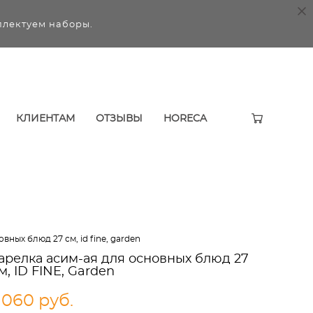
плектуем наборы.
КЛИЕНТАМ
ОТЗЫВЫ
HORECA
вных блюд 27 см, id fine, garden
арелка асим-ая для основных блюд 27
м, ID FINE, Garden
 060 pуб.