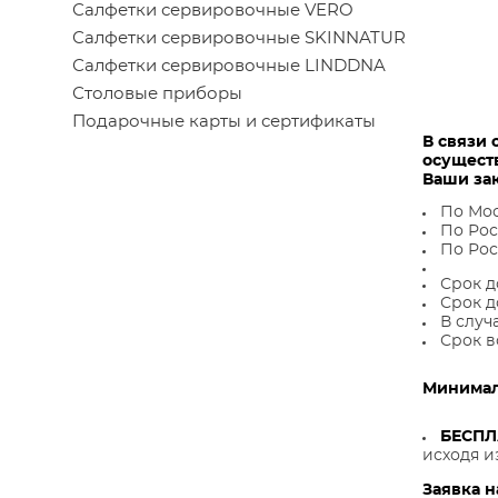
Салфетки сервировочные VERO
Салфетки сервировочные SKINNATUR
Салфетки сервировочные LINDDNA
Столовые приборы
Подарочные карты и сертификаты
В связи 
осущест
Ваши за
По Мос
По Рос
По Рос
Срок д
Срок д
В случ
Срок в
Минималь
БЕСП
исходя и
Заявка н