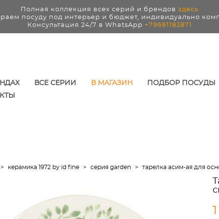
Полная коллекция всех серий и брендов
здесь
раем посуду под интерьер и бюджет, индивидуально ком
Консультация 24/7 в WhatsApp
+79691183871
ЕНДАХ
ВСЕ СЕРИИ
В МАГАЗИН
ПОДБОР ПОСУДЫ
КТЫ
>
керамика 1972 by id fine
>
серия garden
>
тарелка асим-ая для осно
Т
с
1