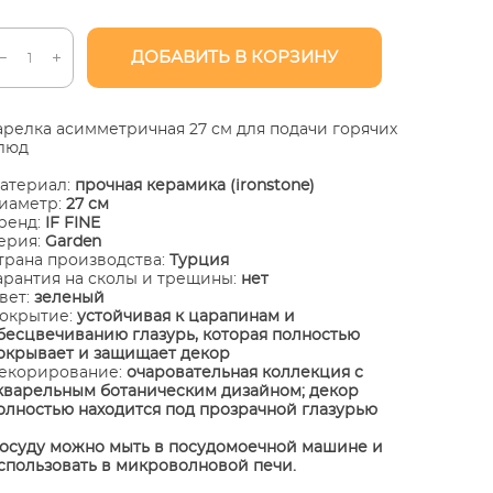
ДОБАВИТЬ В КОРЗИНУ
арелка асимметричная 27 см для подачи горячих
люд
атериал:
прочная керамика (ironstone)
иаметр:
27 см
ренд:
IF FINE
ерия:
Garden
трана производства:
Турция
арантия на сколы и трещины:
нет
вет:
зеленый
окрытие:
устойчивая к царапинам и
бесцвечиванию глазурь, которая полностью
окрывает и защищает декор
екорирование:
очаровательная коллекция с
кварельным ботаническим дизайном; декор
олностью находится под прозрачной глазурью
осуду можно мыть в посудомоечной машине и
спользовать в микроволновой печи.