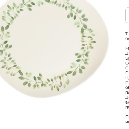
Т
б
М
Д
Б
С
С
Г
Ц
П
о
п
Д
а
п
П
и