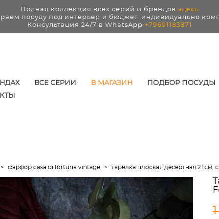
Полная коллекция всех серий и брендов
здесь
раем посуду под интерьер и бюджет, индивидуально ком
Консультация 24/7 в WhatsApp
+79691183871
ЕНДАХ
ВСЕ СЕРИИ
В МАГАЗИН
ПОДБОР ПОСУДЫ
КТЫ
>
фарфор casa di fortuna vintage
>
тарелка плоская десертная 21 см, ca
Т
F
1