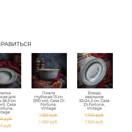
НРАВИТЬСЯ
релка
Пиала
Блюдо
окая для
глубокая 15 см
овальное
 26,5 см
(550 мл), Casa Di
32x24,2 см, Casa
мл), Casa
Fortuna,
Di Fortuna,
ortuna,
Vintage
Vintage
ntage
1 350 pуб.
1 700 pуб.
50 pуб.
1 050 pуб.
1 300 pуб.
00 pуб.