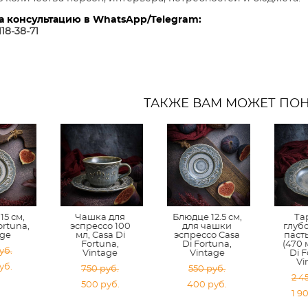
а консультацию в WhatsApp/Telegram:
118-38-7
1
ТАКЖЕ ВАМ МОЖЕТ ПО
15 см,
Чашка для
Блюдце 12.5 см,
Та
ortuna,
эспрессо 100
для чашки
глуб
age
мл, Casa Di
эспрессо Casa
пасты
Fortuna,
Di Fortuna,
(470 
уб.
Vintage
Vintage
Di F
Vi
уб.
750 pуб.
550 pуб.
2 4
500 pуб.
400 pуб.
1 9