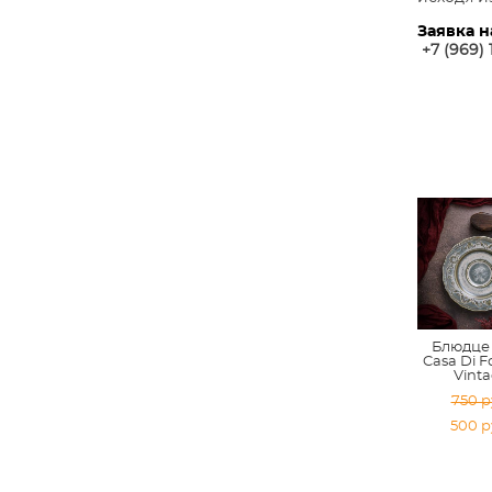
Заявка н
+7 (969) 
Блюдце 
Casa Di F
Vint
750 p
500 p