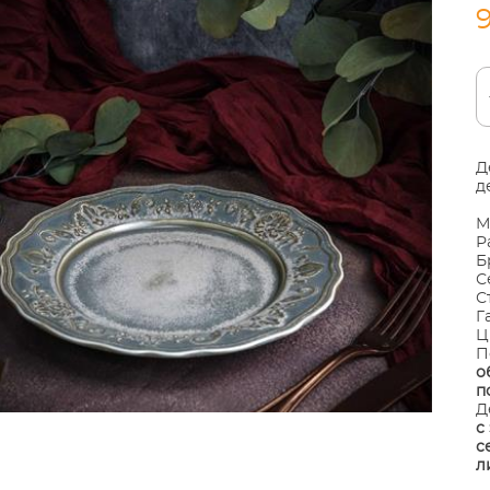
Д
д
М
Р
Б
С
С
Г
Ц
П
о
п
Д
с
с
л