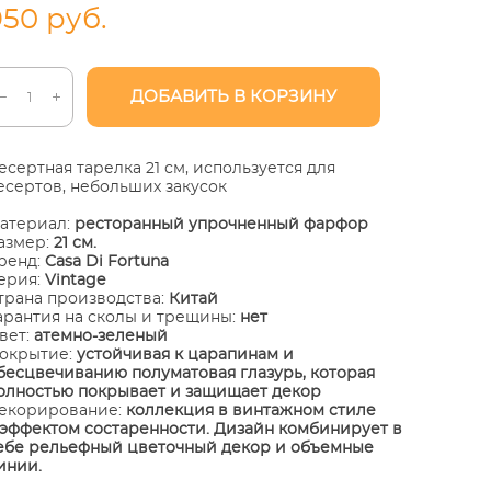
950 pуб.
ДОБАВИТЬ В КОРЗИНУ
есертная тарелка 21 см, используется для
есертов, небольших закусок
атериал:
ресторанный упрочненный фарфор
азмер:
21 см.
ренд:
Casa Di Fortuna
ерия:
Vintage
трана производства:
Китай
арантия на сколы и трещины:
нет
вет:
атемно-зеленый
окрытие:
устойчивая к царапинам и
бесцвечиванию полуматовая глазурь, которая
олностью покрывает и защищает декор
екорирование:
коллекция в винтажном стиле
 эффектом состаренности. Дизайн комбинирует в
ебе рельефный цветочный декор и объемные
инии.