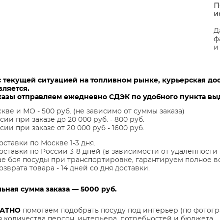
П
и
Д
ф
и
с текущей ситуацией на топливном рынке, курьерская до
вляется.
казы отправляем ежедневно СДЭК по удобного пункта выд
кве и МО - 500 руб. (не зависимо от суммы заказа)
сии при заказе до 20 000 руб. - 800 руб.
сии при заказе от 20 000 руб - 1600 руб.
оставки по Москве 1-3 дня.
оставки по России 3-8 дней (в зависимости от удалённости 
ае боя посуды при транспортировке, гарантируем полное в
озврата товара - 14 дней со дня доставки.
ная сумма заказа — 5000 руб.
ЛАТНО
помогаем подобрать посуду под интерьер (по фотогр
з количества персон, интерьера, потребностей и бюджета.