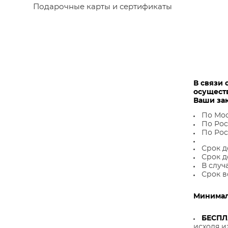
Подарочные карты и сертификаты
В связи 
осущест
Ваши за
По Мос
По Рос
По Рос
Срок д
Срок д
В случ
Срок в
Минималь
БЕСП
исходя и