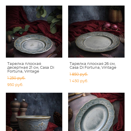
Тарелка плоская
Тарелка плоская 26 см,
десертная 21 см, Casa Di
Casa Di Fortuna, Vintage
Fortuna, Vintage
1 850 pуб.
1 250 pуб.
1 450 pуб.
950 pуб.