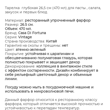
Тарелка глубокая 26,5 см (470 мл) для пасты , салата,
закусок и первых блюд
Материал:
ресторанный упрочненный фарфор
Размер:
26.5 см.
Объем: 470 мл.
Бренд:
Casa Di Fortuna
Серия:
Vintage
Страна производства:
Китай
Гарантия на сколы и трещины:
нет
Цвет:
атемно-зеленый
Покрытие:
устойчивая к царапинам и
обесцвечиванию полуматовая глазурь, которая
полностью покрывает и защищает декор
Декорирование:
коллекция в винтажном стиле
с эффектом состаренности. Дизайн комбинирует в
себе рельефный цветочный декор и объемные
линии.
Посуду можно мыть в посудомоечной машине и
использовать в микроволновой печи.
Данный фарфор относится к ресторанному классу
фарфора, который отличается высокой прочностью и
устойчивостью к перепадам температур.