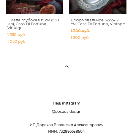
Пиала глубокая 15 см (550
Блюдо овальное 32x24,2
мл), Casa Di Fortuna,
см, Casa Di Fortuna, Vintage
Vintage
1 700 pуб.
1 350 pуб.
1 300 pуб.
1 050 pуб.
Наш instagram
@posuda.design
ИП Дорохов Владимир Александрович
ИНН: 732896658504