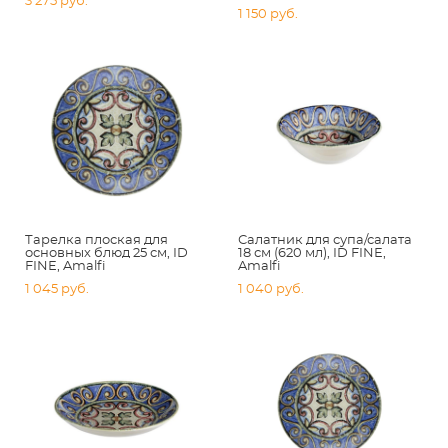
3 275 pуб.
1 150 pуб.
Тарелка плоская для
Салатник для супа/салата
основных блюд 25 см, ID
18 см (620 мл), ID FINE,
FINE, Amalfi
Amalfi
1 045 pуб.
1 040 pуб.