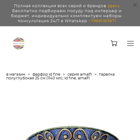
Полная коллекция всех серий и брендов
здесь
Бесплатно подбираем посуду под интерьер и
бюджет, индивидуально комплектуем наборы.
Консультация 24/7 в WhatsApp
+79691183871
в магазин
>
фарфор id fine
>
серия amalfi
>
тарелка
полуглубокая 25 см (1140 мл), id fine, amalfi