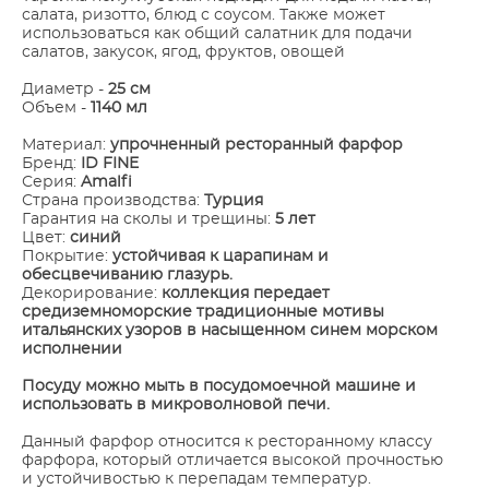
салата, ризотто, блюд с соусом. Также может
использоваться как общий салатник для подачи
салатов, закусок, ягод, фруктов, овощей
Диаметр -
25 см
Объем -
1140 мл
Материал:
упрочненный ресторанный фарфор
Бренд:
ID FINE
Серия:
Amalfi
Страна производства:
Турция
Гарантия на сколы и трещины:
5 лет
Цвет:
синий
Покрытие:
устойчивая к царапинам и
обесцвечиванию глазурь.
Декорирование:
коллекция передает
средиземноморские традиционные мотивы
итальянских узоров в насыщенном синем морском
исполнении
​Посуду можно мыть в посудомоечной машине и
использовать в микроволновой печи.
Данный фарфор относится к ресторанному классу
фарфора, который отличается высокой прочностью
и устойчивостью к перепадам температур.