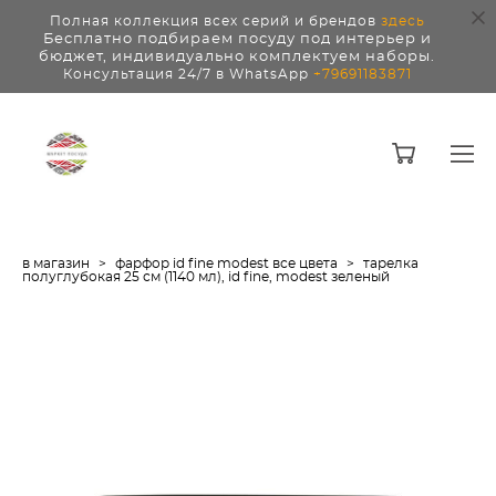
Полная коллекция всех серий и брендов
здесь
Бесплатно подбираем посуду под интерьер и
бюджет, индивидуально комплектуем наборы.
Консультация 24/7 в WhatsApp
+79691183871
в магазин
>
фарфор id fine modest все цвета
>
тарелка
полуглубокая 25 см (1140 мл), id fine, modest зеленый