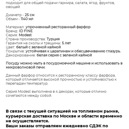
подходит для общей подачи гарнира, салата, ягод, фруктов,
овощей.
Диаметр -
25 см
Объем -
1140 мл
Материал:
упрочненный ресторанный фарфор
Бренд:
ID FINE
Серия:
Modest
Страна производства:
Турция
Гарантия на сколы и трещины:
5 лет
Цвет:
белый с зеленой каймой
Покрытие:
устойчивая к царапинам и обесцвечиванию глазурь.
Декорирование:
белая серия с зеленой каймой
​Посуду можно мыть в посудомоечной машине и использовать в
микроволновой печи.
Данный фарфор относится к ресторанному классу фарфора,
который отличается высокой прочностью и устойчивостью к
перепадам температур.
Серия Modest выполнена в 4 декорах, которые отлично
сочетаются между собой.
В связи с текущей ситуацией на топливном рынке,
курьерская доставка по Москве и области временно
не осуществляется.
Ваши заказы отправляем ежедневно СДЭК по