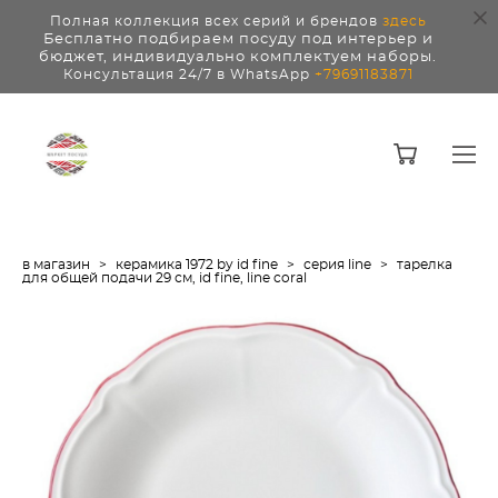
Полная коллекция всех серий и брендов
здесь
Бесплатно подбираем посуду под интерьер и
бюджет, индивидуально комплектуем наборы.
Консультация 24/7 в WhatsApp
+79691183871
в магазин
>
керамика 1972 by id fine
>
серия line
>
тарелка
для общей подачи 29 см, id fine, line coral