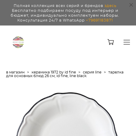
Полная коллекция всех серий и брендов
здесь
Бесплатно подбираем посуду под интерьер и
бюджет, индивидуально комплектуем наборы.
Консультация 24/7 в WhatsApp
+79691183871
в магазин
>
керамика 1972 by id fine
>
серия line
>
тарелка
для основных блюд 26 см, id fine, line black