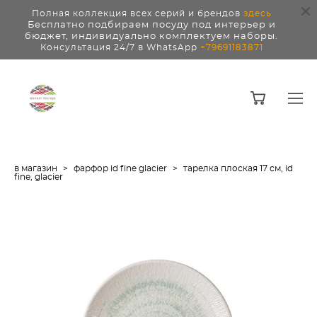
Полная коллекция всех серий и брендов
здесь
Бесплатно подбираем посуду под интерьер и
бюджет, индивидуально комплектуем наборы.
Консультация 24/7 в WhatsApp
+79691183871
в магазин
>
фарфор id fine glacier
>
тарелка плоская 17 см, id
fine, glacier