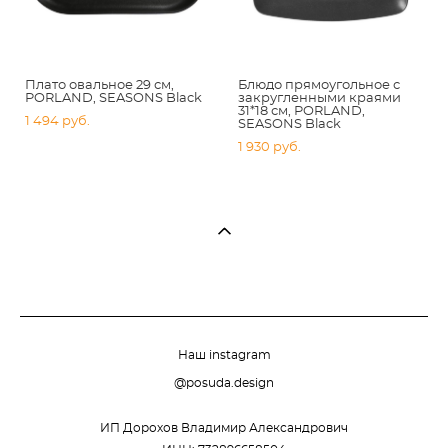
Плато овальное 29 см,
Блюдо прямоугольное с
PORLAND, SEASONS Black
закругленными краями
31*18 см, PORLAND,
1 494 pуб.
SEASONS Black
1 930 pуб.
Наш instagram
@posuda.design
ИП Дорохов Владимир Александрович