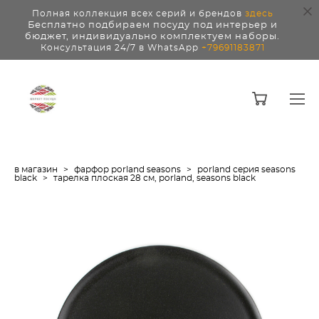
Полная коллекция всех серий и брендов
здесь
Бесплатно подбираем посуду под интерьер и
бюджет, индивидуально комплектуем наборы.
Консультация 24/7 в WhatsApp
+79691183871
в магазин
>
фарфор porland seasons
>
porland серия seasons
black
>
тарелка плоская 28 см, porland, seasons black