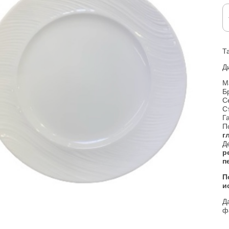
Т
Д
М
Б
С
С
Г
П
г
Д
р
п
​
и
Д
ф