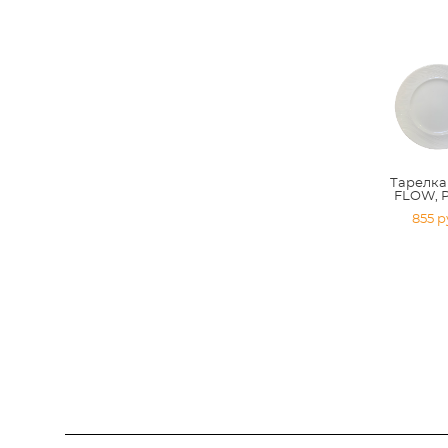
Тарелка 
FLOW, 
855 p