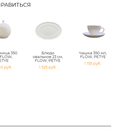
НРАВИТЬСЯ
ница 350
Блюдо
Чашка 350 мл,
 FLOW,
овальное 23 см,
FLOW, PETYE
ETYE
FLOW, PETYE
1 155 pуб.
40 pуб.
1 525 pуб.