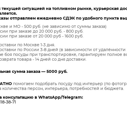
с текущей ситуацией на топливном рынке, курьерская до
вляется.
казы отправляем ежедневно СДЭК по удобного пункта выд
кве и МО - 500 руб. (не зависимо от суммы заказа)
сии при заказе до 20 000 руб. - 800 руб.
сии при заказе от 20 000 руб - 1600 руб.
оставки по Москве 1-3 дня.
оставки по России 3-8 дней (в зависимости от удалённости 
ае боя посуды при транспортировке, гарантируем полное в
озврата товара - 14 дней со дня доставки.
ная сумма заказа — 5000 руб.
ЛАТНО
помогаем подобрать посуду под интерьер (по фотогр
з количества персон, интерьера, потребностей и бюджета.
а консультацию в WhatsApp/Telegram:
118-38-7
1