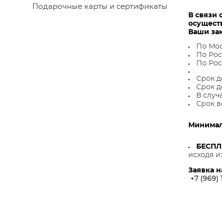
Подарочные карты и сертификаты
В связи 
осущест
Ваши за
По Мос
По Рос
По Рос
Срок д
Срок д
В случ
Срок в
Минималь
БЕСП
исходя и
Заявка н
+7 (969) 