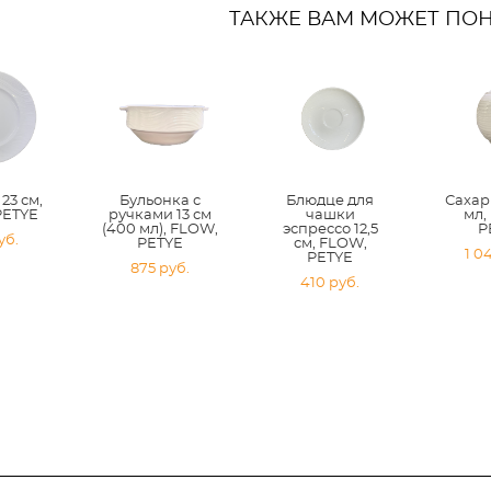
ТАКЖЕ ВАМ МОЖЕТ ПО
23 см,
Бульонка с
Блюдце для
Сахар
PETYE
ручками 13 см
чашки
мл,
(400 мл), FLOW,
эспрессо 12,5
P
уб.
PETYE
см, FLOW,
1 0
PETYE
875 pуб.
410 pуб.