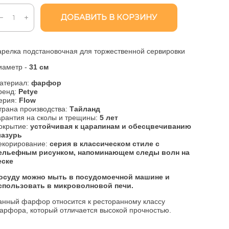
ДОБАВИТЬ В КОРЗИНУ
арелка подстановочная для торжественной сервировки
иаметр -
31 см
атериал:
фарфор
ренд:
Petye
ерия:
Flow
трана производства:
Тайланд
арантия на сколы и трещины:
5 лет
окрытие:
устойчивая к царапинам и обесцвечиванию
лазурь
екорирование:
cерия в классическом стиле с
ельефным рисунком, напоминающем следы волн на
еске
Посуду можно мыть в посудомоечной машине и
спользовать в микроволновой печи.
анный фарфор относится к ресторанному классу
арфора, который отличается высокой прочностью.