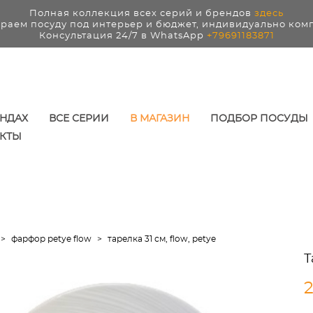
Полная коллекция всех серий и брендов
здесь
раем посуду под интерьер и бюджет, индивидуально ком
Консультация 24/7 в WhatsApp
+79691183871
ЕНДАХ
ВСЕ СЕРИИ
В МАГАЗИН
ПОДБОР ПОСУДЫ
КТЫ
>
фарфор petye flow
>
тарелка 31 см, flow, petye
Т
2