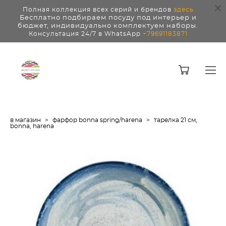
Полная коллекция всех серий и брендов
здесь
Бесплатно подбираем посуду под интерьер и
бюджет, индивидуально комплектуем наборы.
Консультация 24/7 в WhatsApp
+79691183871
в магазин
>
фарфор bonna spring/harena
>
тарелка 21 см,
bonna, harena