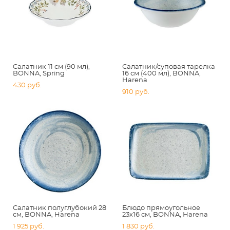
Салатник 11 см (90 мл),
Салатник/суповая тарелка
BONNA, Spring
16 см (400 мл), BONNA,
Harena
430 pуб.
910 pуб.
Салатник полуглубокий 28
Блюдо прямоугольное
см, BONNA, Harena
23х16 см, BONNA, Harena
1 925 pуб.
1 830 pуб.