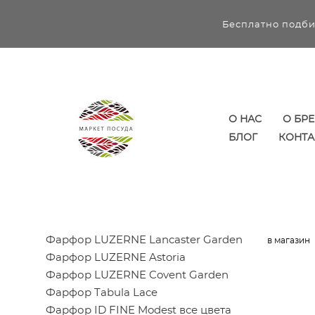
Бесплатно подби
О НАС
О БР
БЛОГ
КОНТА
Фарфор LUZERNE Lancaster Garden
в магазин
Фарфор LUZERNE Astoria
Фарфор LUZERNE Covent Garden
Фарфор Tabula Lace
Фарфор ID FINE Modest все цвета