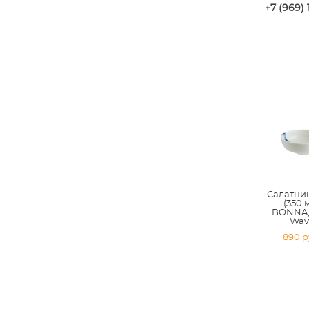
+7 (969) 
Салатник
(350 м
BONNA,
Wav
890 p