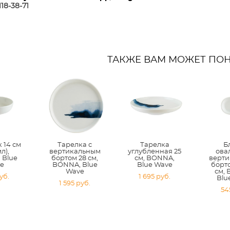
118-38-7
1
ТАКЖЕ ВАМ МОЖЕТ ПО
 14 см
Тарелка с
Тарелка
Б
л),
вертикальным
углубленная 25
ова
 Blue
бортом 28 см,
см, BONNA,
верт
e
BONNA, Blue
Blue Wave
борто
Wave
см,
уб.
1 695 pуб.
Blu
1 595 pуб.
54