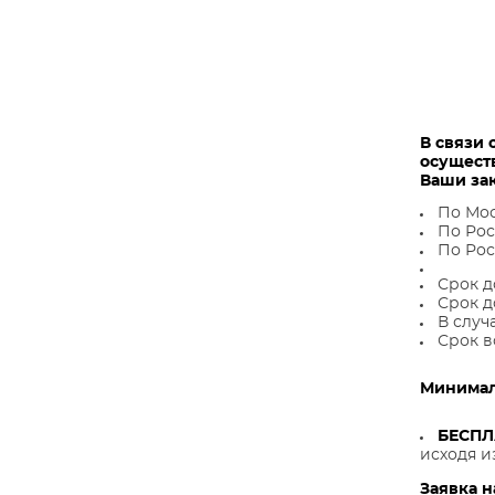
В связи 
осущест
Ваши за
По Мос
По Рос
По Рос
Срок д
Срок д
В случ
Срок в
Минималь
БЕСП
исходя и
Заявка н