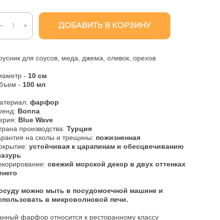
ДОБАВИТЬ В КОРЗИНУ
оусник для соусов, меда, джема, оливок, орехов
иаметр -
10 см
бъем -
100 мл
атериал:
фарфор
ренд:
Bonna
ерия:
Blue Wave
трана производства:
Турция
арантия на сколы и трещины:
пожизненная
окрытие:
устойчивая к царапинам и обесцвечиванию
лазурь
екорирование:
свежий морской декор в двух оттенках
инего
Посуду можно мыть в посудомоечной машине и
спользовать в микроволновой печи.
анный фарфор относится к ресторанному классу