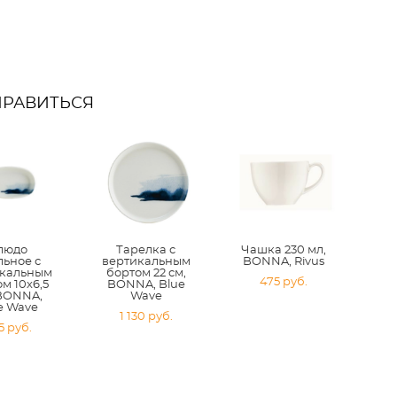
НРАВИТЬСЯ
людо
Тарелка с
Чашка 230 мл,
льное с
вертикальным
BONNA, Rivus
икальным
бортом 22 см,
475 pуб.
м 10х6,5
BONNA, Blue
 BONNA,
Wave
e Wave
1 130 pуб.
5 pуб.