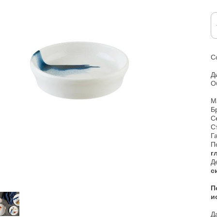
С
Д
О
М
Б
С
С
Г
П
г
Д
с
​
и
Д