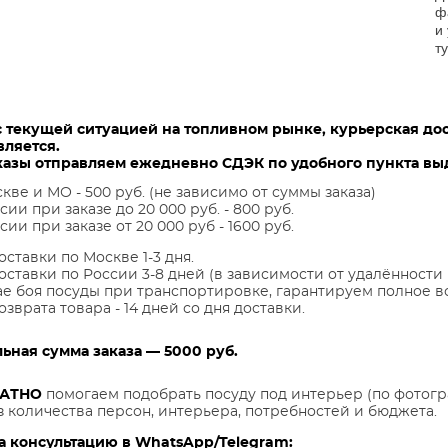
ф
и
т
с текущей ситуацией на топливном рынке, курьерская до
вляется.
казы отправляем ежедневно СДЭК по удобного пункта выд
кве и МО - 500 руб. (не зависимо от суммы заказа)
сии при заказе до 20 000 руб. - 800 руб.
сии при заказе от 20 000 руб - 1600 руб.
оставки по Москве 1-3 дня.
оставки по России 3-8 дней (в зависимости от удалённости 
ае боя посуды при транспортировке, гарантируем полное в
озврата товара - 14 дней со дня доставки.
ная сумма заказа — 5000 руб.
ЛАТНО
помогаем подобрать посуду под интерьер (по фотогр
з количества персон, интерьера, потребностей и бюджета.
а консультацию в WhatsApp/Telegram: