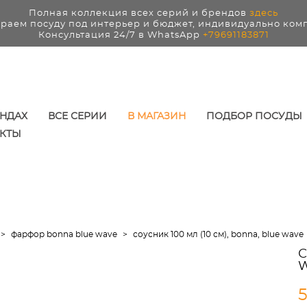
Полная коллекция всех серий и брендов
здесь
раем посуду под интерьер и бюджет, индивидуально ком
Консультация 24/7 в WhatsApp
+79691183871
ЕНДАХ
ВСЕ СЕРИИ
В МАГАЗИН
ПОДБОР ПОСУДЫ
КТЫ
>
фарфор bonna blue wave
>
соусник 100 мл (10 см), bonna, blue wave
С