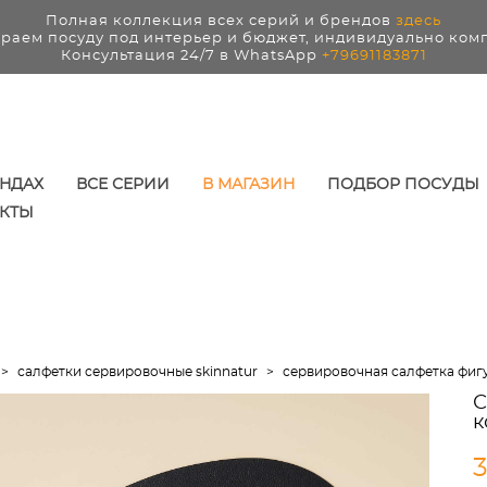
Полная коллекция всех серий и брендов
здесь
раем посуду под интерьер и бюджет, индивидуально ком
Консультация 24/7 в WhatsApp
+79691183871
ЕНДАХ
ВСЕ СЕРИИ
В МАГАЗИН
ПОДБОР ПОСУДЫ
КТЫ
>
салфетки сервировочные skinnatur
>
сервировочная салфетка фигу
С
к
3