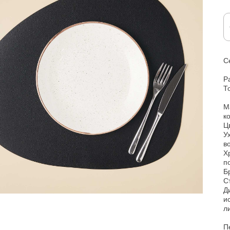
С
Р
Т
М
к
Ц
У
в
Х
п
Б
С
Д
и
л
П