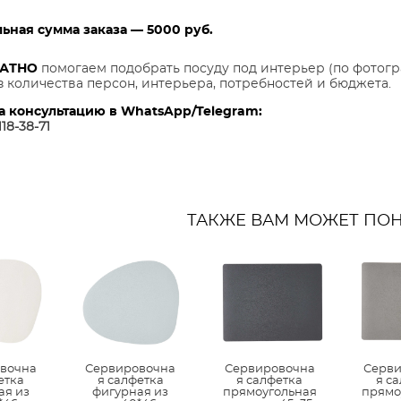
ная сумма заказа — 5000 руб.
ЛАТНО
помогаем подобрать посуду под интерьер (по фотогр
з количества персон, интерьера, потребностей и бюджета.
а консультацию в WhatsApp/Telegram:
118-38-7
1
ТАКЖЕ ВАМ МОЖЕТ ПО
вочна
Сервировочна
Сервировочна
Серв
етка
я салфетка
я салфетка
я с
ая из
фигурная из
прямоугольная
прямо