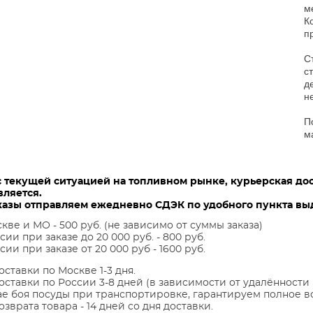
м
К
п
С
с
д
н
П
м
с текущей ситуацией на топливном рынке, курьерская до
вляется.
казы отправляем ежедневно СДЭК по удобного пункта выд
кве и МО - 500 руб. (не зависимо от суммы заказа)
сии при заказе до 20 000 руб. - 800 руб.
сии при заказе от 20 000 руб - 1600 руб.
оставки по Москве 1-3 дня.
оставки по России 3-8 дней (в зависимости от удалённости 
ае боя посуды при транспортировке, гарантируем полное в
озврата товара - 14 дней со дня доставки.