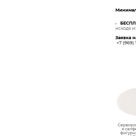
Минималь
БЕСП
исходя и
Заявка н
+7 (969) 
Сервиро
я салф
фигурн