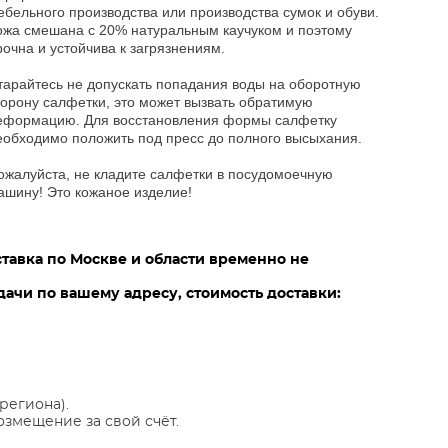
ебельного производства или производства сумок и обуви.
ожа смешана с 20% натуральным каучуком и поэтому
рочна и устойчива к загрязнениям.
тарайтесь не допускать попадания воды на оборотную
торону салфетки, это может вызвать обратимую
еформацию. Для восстановления формы салфетку
еобходимо положить под пресс до полного высыхания.
ожалуйста, не кладите салфетки в посудомоечную
ашину! Это кожаное изделие!
ставка по Москве и области временно не
ачи по вашему адресу, стоимость доставки:
региона).
озмещение за свой счёт.