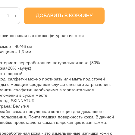
ДОБАВИТЬ В КОРЗИНУ
ервировочная салфетка фигурная из кожи
азмер - 40*46 см
олщина - 1,6 мм
атериал: переработанная натуральная кожа (80%
ожа+20% каучук)
вет: черный
ход: салфетки можно протирать или мыть под струей
оды с моющим средством случае сильного загрязнения.
ранить салфетки необходимо в горизонтальном
оложении в сухом месте
ренд: SKINNATUR
трана: Бельгия
изайн: самая популярная коллекция для домашнего
спользования. Почти гладкая поверхность кожи. В данной
инейке представлена самая широкая цветовая гамма.
ереработанная кожа - это измельченные излишки кожи с