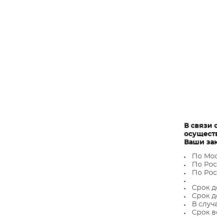
В связи 
осущест
Ваши за
По Мос
По Рос
По Рос
Срок д
Срок д
В случ
Срок в