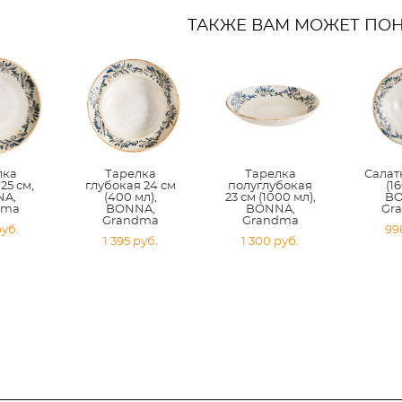
ТАКЖЕ ВАМ МОЖЕТ ПО
лка
Тарелка
Тарелка
Салат
25 см,
глубокая 24 см
полуглубокая
(16
A,
(400 мл),
23 см (1000 мл),
BO
dma
BONNA,
BONNA,
Gr
Grandma
Grandma
pуб.
99
1 395 pуб.
1 300 pуб.