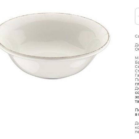
С
Д
О
М
Б
С
С
Г
П
г
Д
с
з
т
​
в
Д
к
п