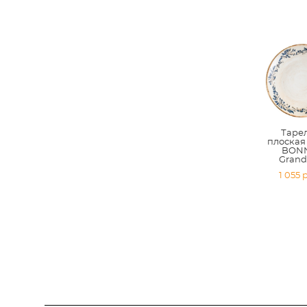
Таре
плоская 
BONN
Gran
1 055 