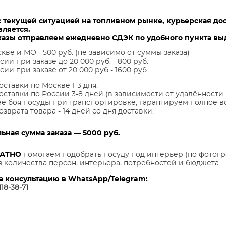
с текущей ситуацией на топливном рынке, курьерская до
вляется.
казы отправляем ежедневно СДЭК по удобного пункта выд
кве и МО - 500 руб. (не зависимо от суммы заказа)
сии при заказе до 20 000 руб. - 800 руб.
сии при заказе от 20 000 руб - 1600 руб.
оставки по Москве 1-3 дня.
оставки по России 3-8 дней (в зависимости от удалённости 
ае боя посуды при транспортировке, гарантируем полное в
озврата товара - 14 дней со дня доставки.
ная сумма заказа — 5000 руб.
ЛАТНО
помогаем подобрать посуду под интерьер (по фотогр
з количества персон, интерьера, потребностей и бюджета.
а консультацию в WhatsApp/Telegram:
118-38-7
1