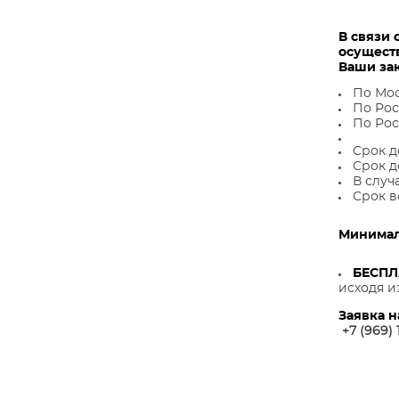
В связи 
осущест
Ваши за
По Мос
По Рос
По Рос
Срок д
Срок д
В случ
Срок в
Минималь
БЕСП
исходя и
Заявка н
+7 (969) 