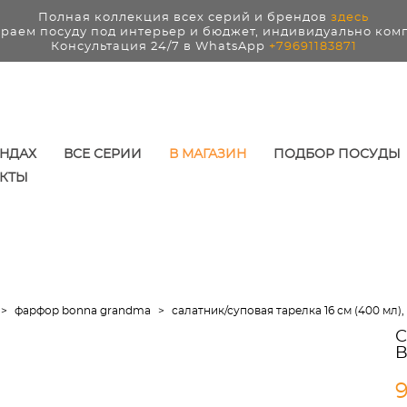
Полная коллекция всех серий и брендов
здесь
раем посуду под интерьер и бюджет, индивидуально ком
Консультация 24/7 в WhatsApp
+79691183871
ЕНДАХ
ВСЕ СЕРИИ
В МАГАЗИН
ПОДБОР ПОСУДЫ
КТЫ
>
фарфор bonna grandma
>
салатник/суповая тарелка 16 см (400 мл), 
С
B