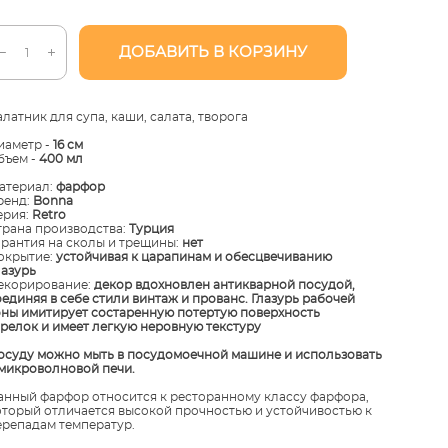
ДОБАВИТЬ В КОРЗИНУ
алатник для супа, каши, салата, творога
иаметр -
16 см
бъем -
400 мл
атериал:
фарфор
ренд:
Bonna
ерия:
Retro
трана производства:
Турция
арантия на сколы и трещины:
нет
окрытие:
устойчивая к царапинам и обесцвечиванию
лазурь
екорирование:
декор вдохновлен антикварной посудой,
оединяя в себе стили винтаж и прованс. Глазурь рабочей
оны имитирует состаренную потертую поверхность
арелок и имеет легкую неровную текстуру​
Посуду можно мыть в посудомоечной машине и использовать
 микроволновой печи.
анный фарфор относится к ресторанному классу фарфора,
оторый отличается высокой прочностью и устойчивостью к
ерепадам температур.