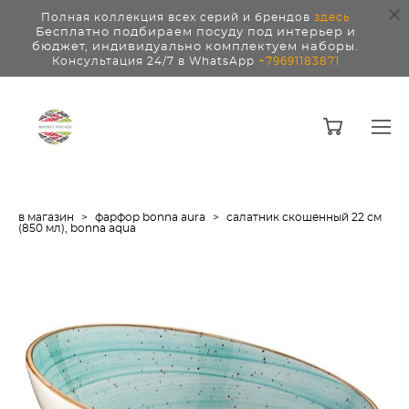
Полная коллекция всех серий и брендов
здесь
Бесплатно подбираем посуду под интерьер и
бюджет, индивидуально комплектуем наборы.
Консультация 24/7 в WhatsApp
+79691183871
в магазин
>
фарфор bonna aura
>
салатник скошенный 22 см
(850 мл), bonna aqua