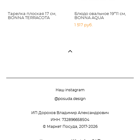
Тарелка плоская 17 см,
Блюдо овальное 19*11 см,
BONNA TERRACOTA
BONNA AQUA
1 517 pуб.
Наш instagram
@posuda.design
ИП Дорохов Владимир Александрович
ИНН: 732896658504
© Маркет Посуда, 2017-2026