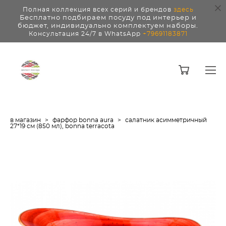
Полная коллекция всех серий и брендов
здесь
Бесплатно подбираем посуду под интерьер и
бюджет, индивидуально комплектуем наборы.
Консультация 24/7 в WhatsApp
+79691183871
в магазин
>
фарфор bonna aura
>
салатник асимметричный
27*19 см (850 мл), bonna terracota