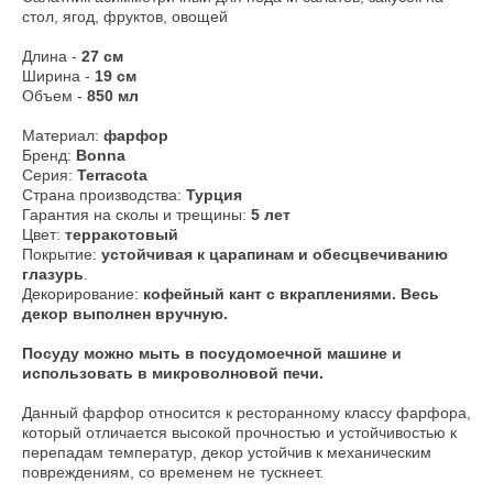
стол, ягод, фруктов, овощей
Длина -
27 см
Ширина -
19 см
Объем -
850 мл
Материал:
фарфор
Бренд:
Bonna
Серия:
Terracota
Страна производства:
Турция
Гарантия на сколы и трещины:
5 лет
Цвет:
терракотовый
Покрытие:
устойчивая к царапинам и обесцвечиванию
глазурь
.
Декорирование:
кофейный кант c вкраплениями. Весь
декор выполнен вручную.
​Посуду можно мыть в посудомоечной машине и
использовать в микроволновой печи.
Данный фарфор относится к ресторанному классу фарфора,
который отличается высокой прочностью и устойчивостью к
перепадам температур, декор устойчив к механическим
повреждениям, со временем не тускнеет.