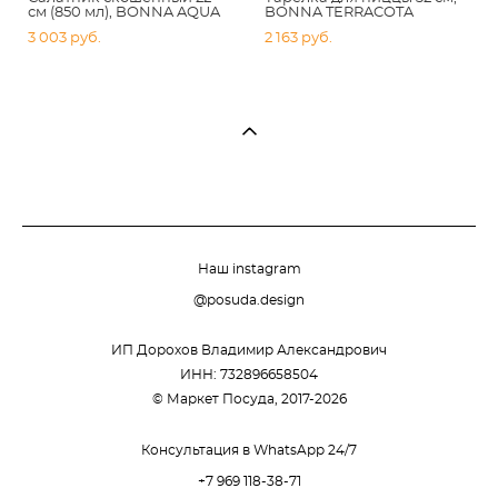
см (850 мл), BONNA AQUA
BONNA TERRACOTA
3 003 pуб.
2 163 pуб.
Наш instagram
@posuda.design
ИП Дорохов Владимир Александрович
ИНН: 732896658504
© Маркет Посуда, 2017-2026
Консультация в WhatsApp 24/7
+7 969 118-38-71