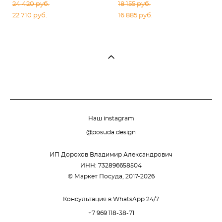
24 420 pуб.
18 155 pуб.
22 710 pуб.
16 885 pуб.
Наш instagram
@posuda.design
ИП Дорохов Владимир Александрович
ИНН: 732896658504
© Маркет Посуда, 2017-2026
Консультация в WhatsApp 24/7
+7 969 118-38-71