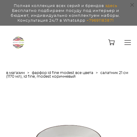
Полная коллекция всех серий и брендов
здесь
Бесплатно подбираем посуду под интерьер и
бюджет, индивидуально комплектуем наборы.
Консультация 24/7 в WhatsApp
+79691183871
в магазин
>
фарфор id fine modest все цвета
>
салатник 21 см
(1170 мл), id fine, modest коричневый