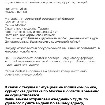
подачи на стол салатов, закусок, ягод, фруктов, овощей
Диаметр -
21 см
Объем -
1170 мл
Материал:
упрочненный ресторанный фарфор
Бренд:
ID FINE
Серия:
Modest
Страна производства:
Турция
Гарантия на сколы и трещины:
5 лет
Цвет:
белый с коричневой каймой
Покрытие:
устойчивая к царапинам и обесцвечиванию глазурь.
Декорирование:
белая серия с коричневой каймой
​Посуду можно мыть в посудомоечной машине и использовать в
микроволновой печи.
Данный фарфор относится к ресторанному классу фарфора,
который отличается высокой прочностью и устойчивостью к
перепадам температур.
Серия Modest выполнена в 4 декорах, которые отлично
сочетаются между собой.
В связи с текущей ситуацией на топливном рынке,
курьерская доставка по Москве и области временно
не осуществляется.
Ваши заказы отправляем ежедневно СДЭК по
удобного пункта выдачи по вашему адресу,