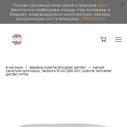
Полная коллекция всех серий и брендов
здесь
Бесплатно подбираем посуду под интерьер и
бюджет, индивидуально комплектуем наборы.
Консультация 24/7 в WhatsApp
+79691183871
в магазин
>
фарфор luzerne lancaster garden
>
малый
салатник для каши, творога 15 см (280 мл), luzerne, lancaster
garden white