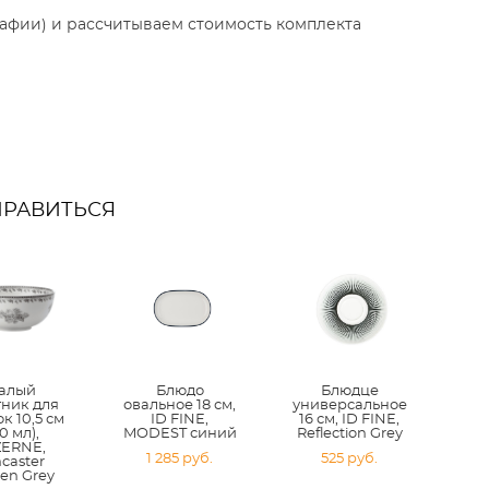
афии) и рассчитываем стоимость комплекта
НРАВИТЬСЯ
алый
Блюдо
Блюдце
тник для
овальное 18 см,
универсальное
к 10,5 см
ID FINE,
16 см, ID FINE,
0 мл),
MODEST синий
Reflection Grey
ZERNE,
1 285 pуб.
525 pуб.
caster
en Grey