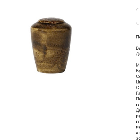
П
В
Д
М
Б
С
Ц
С
Г
П
г
Д
р
г
и
а
э