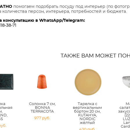
ЛАТНО
помогаем подобрать посуду под интерьер (по фотогр
з количества персон, интерьера, потребностей и бюджета.
а консультацию в WhatsApp/Telegram:
118-38-7
1
ТАКЖЕ ВАМ МОЖЕТ ПО
лка
Солонка 7 см,
Тарелка с
М
ольная
BONNA
вертикальным
сала
м,
TERRACOTA
бортом 20 см,
закусо
ND,
KUTAHYA,
(22
977 pуб.
S
NORDIC
LU
жёлтый
Lan
pуб.
Gard
430 pуб.