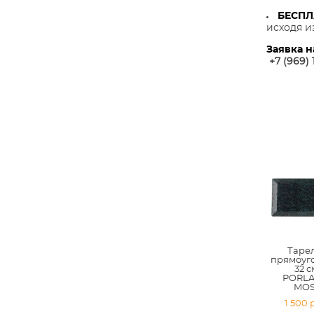
БЕСП
исходя и
Заявка н
+7 (969) 
Таре
прямоуг
32 с
PORLA
MOS
1 500 