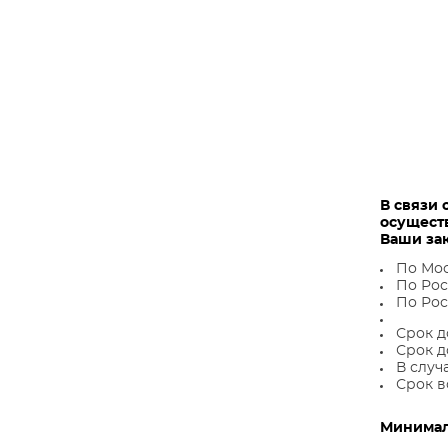
В связи 
осущест
Ваши за
По Мос
По Рос
По Рос
Срок д
Срок д
В случ
Срок в
Минималь