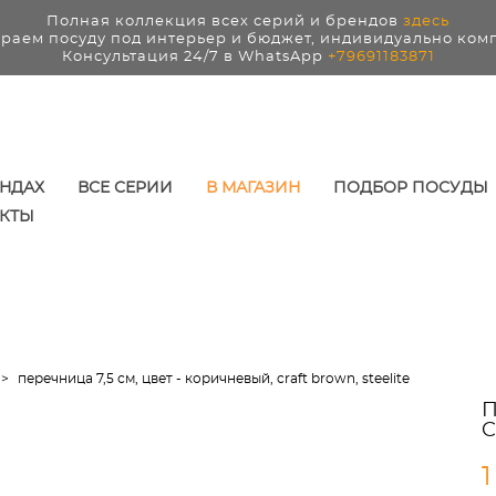
Полная коллекция всех серий и брендов
здесь
раем посуду под интерьер и бюджет, индивидуально ком
Консультация 24/7 в WhatsApp
+79691183871
ЕНДАХ
ВСЕ СЕРИИ
В МАГАЗИН
ПОДБОР ПОСУДЫ
КТЫ
>
перечница 7,5 см, цвет - коричневый, craft brown, steelite
П
C
1