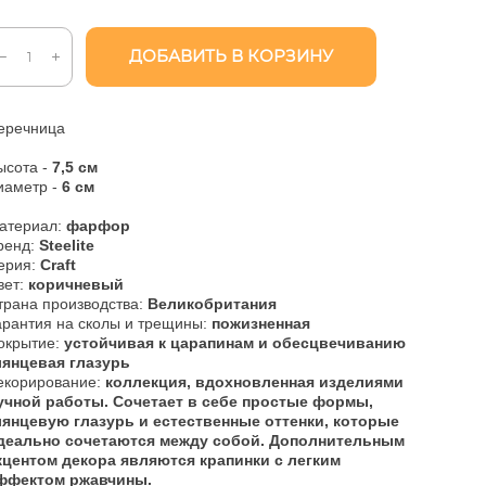
ДОБАВИТЬ В КОРЗИНУ
еречница
ысота -
7,5 см
иаметр -
6 см
атериал:
фарфор
ренд:
Steelite
ерия:
Craft
вет:
коричневый
трана производства:
Великобритания
арантия на сколы и трещины:
пожизненная
окрытие:
устойчивая к царапинам и обесцвечиванию
лянцевая глазурь
екорирование:
коллекция, вдохновленная изделиями
учной работы. Сочетает в себе простые формы,
лянцевую глазурь и естественные оттенки, которые
деально сочетаются между собой. Дополнительным
кцентом декора являются крапинки с легким
ффектом ржавчины.