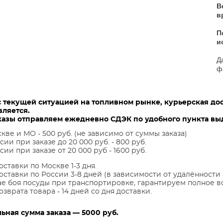
В
в
П
и
Д
ф
с текущей ситуацией на топливном рынке, курьерская до
вляется.
казы отправляем ежедневно СДЭК по удобного пункта выд
кве и МО - 500 руб. (не зависимо от суммы заказа)
сии при заказе до 20 000 руб. - 800 руб.
сии при заказе от 20 000 руб - 1600 руб.
оставки по Москве 1-3 дня.
оставки по России 3-8 дней (в зависимости от удалённости 
ае боя посуды при транспортировке, гарантируем полное в
озврата товара - 14 дней со дня доставки.
ная сумма заказа — 5000 руб.