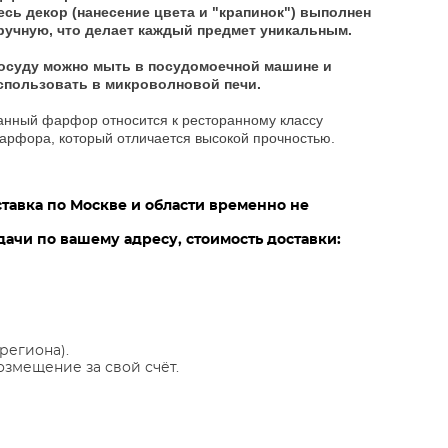
есь декор (нанесение цвета и "крапинок") выполнен
ручную, что делает каждый предмет уникальным.
осуду можно мыть в посудомоечной машине и
спользовать в микроволновой печи.
анный фарфор относится к ресторанному классу
арфора, который отличается высокой прочностью.
ставка по Москве и области временно не
ачи по вашему адресу, стоимость доставки:
региона).
озмещение за свой счёт.