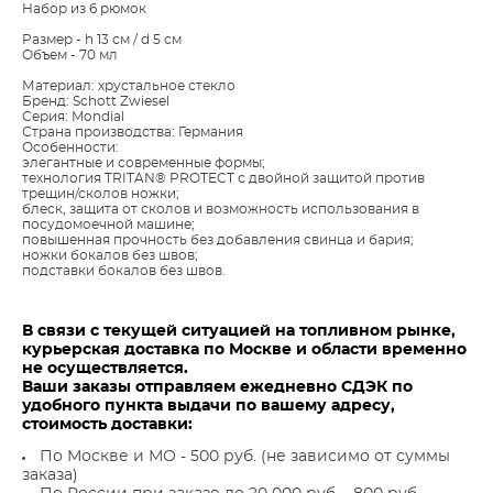
Набор из 6 рюмок
Размер - h 13 см / d 5 см
Объем - 70 мл
Материал: хрустальное стекло
Бренд: Schott Zwiesel
Серия: Mondial
Страна производства: Германия
Особенности:
элегантные и современные формы;
технология TRITAN® PROTECT с двойной защитой против
трещин/сколов ножки;
блеск, защита от сколов и возможность использования в
посудомоечной машине;
повышенная прочность без добавления свинца и бария;
ножки бокалов без швов;
подставки бокалов без швов.
В связи с текущей ситуацией на топливном рынке,
курьерская доставка по Москве и области временно
не осуществляется.
Ваши заказы отправляем ежедневно СДЭК по
удобного пункта выдачи по вашему адресу,
стоимость доставки:
По Москве и МО - 500 руб. (не зависимо от суммы
заказа)