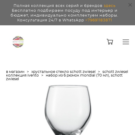
Полная коллекция всех серий и брендов
здесь
Бесплатно подбираем посуду под интерьер и
бюджет, индивидуально комплектуем наборы.
Консультация 24/7 в WhatsApp
+79691183871
в магазин
>
хрустальное стекло schott zwiesel
>
schott zwiesel
коллекция ivento
>
набор из 6 рюмок mondial (70 мл), schott
zwiesel