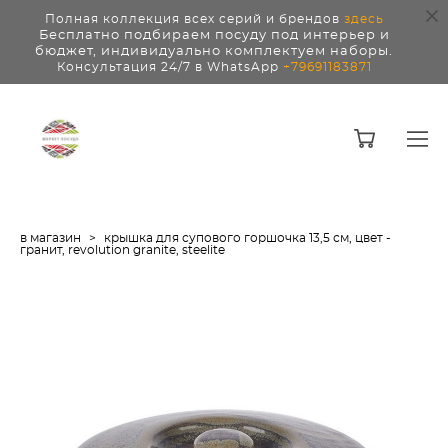
Полная коллекция всех серий и брендов
здесь
Бесплатно подбираем посуду под интерьер и
бюджет, индивидуально комплектуем наборы.
Консультация 24/7 в WhatsApp
+79691183871
в магазин
>
крышка для супового горшочка 13,5 см, цвет -
гранит, revolution granite, steelite