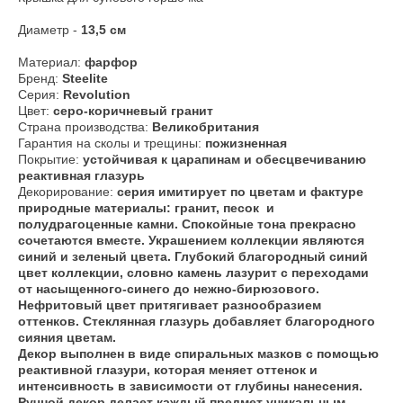
Диаметр -
13,5 см
Материал:
фарфор
Бренд:
Steelite
Серия:
Revolution
Цвет:
серо-коричневый гранит
Страна производства:
Великобритания
Гарантия на сколы и трещины:
пожизненная
Покрытие:
устойчивая к царапинам и обесцвечиванию
реактивная глазурь
Декорирование:
серия имитирует по цветам и фактуре
природные материалы: гранит, песок и
полудрагоценные камни. Спокойные тона прекрасно
сочетаются вместе. Украшением коллекции являются
синий и зеленый цвета. Глубокий благородный синий
цвет коллекции, словно камень лазурит с переходами
от насыщенного-синего до нежно-бирюзового.
Нефритовый цвет притягивает разнообразием
оттенков. Стеклянная глазурь добавляет благородного
сияния цветам.
Декор выполнен в виде спиральных мазков с помощью
реактивной глазури, которая меняет оттенок и
интенсивность в зависимости от глубины нанесения.
Ручной декор делает каждый предмет уникальным.