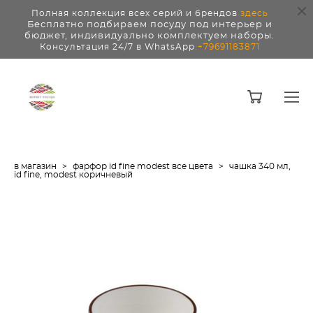
Полная коллекция всех серий и брендов
здесь
Бесплатно подбираем посуду под интерьер и
бюджет, индивидуально комплектуем наборы.
Консультация 24/7 в WhatsApp
+79691183871
в магазин
>
фарфор id fine modest все цвета
>
чашка 340 мл,
id fine, modest коричневый