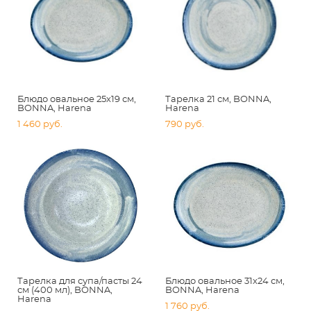
Блюдо овальное 25х19 см,
Тарелка 21 см, BONNA,
BONNA, Harena
Harena
1 460 pуб.
790 pуб.
Тарелка для супа/пасты 24
Блюдо овальное 31х24 см,
см (400 мл), BONNA,
BONNA, Harena
Harena
1 760 pуб.