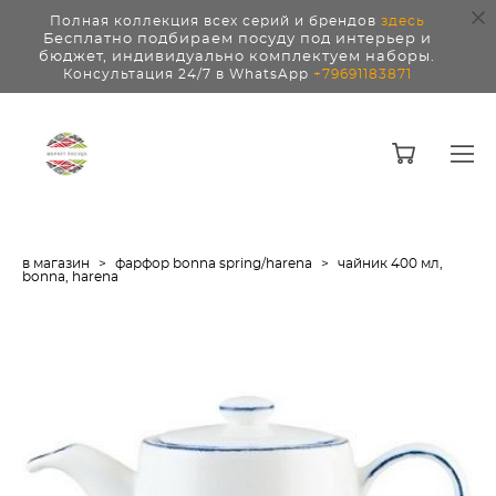
Полная коллекция всех серий и брендов
здесь
Бесплатно подбираем посуду под интерьер и
бюджет, индивидуально комплектуем наборы.
Консультация 24/7 в WhatsApp
+79691183871
в магазин
>
фарфор bonna spring/harena
>
чайник 400 мл,
bonna, harena