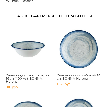
+7 (969) 118-38-7
1
ТАКЖЕ ВАМ МОЖЕТ ПОНРАВИТЬСЯ
Салатник/суповая тарелка
Салатник полуглубокий 28
16 см (400 мл), BONNA,
см, BONNA, Harena
Harena
1 925 pуб.
910 pуб.