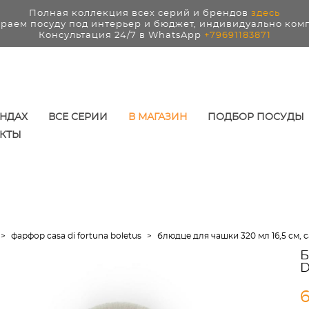
Полная коллекция всех серий и брендов
здесь
раем посуду под интерьер и бюджет, индивидуально ком
Консультация 24/7 в WhatsApp
+79691183871
ЕНДАХ
ВСЕ СЕРИИ
В МАГАЗИН
ПОДБОР ПОСУДЫ
КТЫ
>
фарфор casa di fortuna boletus
>
блюдце для чашки 320 мл 16,5 см, ca
Б
D