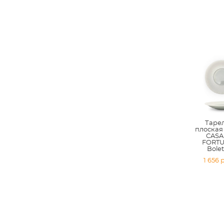
Таре
плоская 
CASA
FORTU
Bole
1 656 