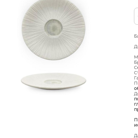
Б
Д
М
Б
С
С
Г
П
о
Д
п
г
п
​
и
Д