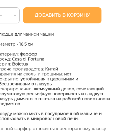
ДОБАВИТЬ В КОРЗИНУ
людце для чайной чашки
иаметр -
16,5 см
атериал:
фарфор
ренд:
Casa di Fortuna
ерия:
Boletus
трана производства:
Китай
арантия на сколы и трещины:
нет
окрытие:
устойчивая к царапинам и
бесцвечиванию глазурь
екорирование:
жемчужный декор, сочетающий
олуматовую рельефную поверхность и гладкую
лазурь дымчатого оттенка на рабочей поверхности
редметов.
Посуду можно мыть в посудомоечной машине и
спользовать в микроволновой печи.
анный фарфор относится к ресторанному классу