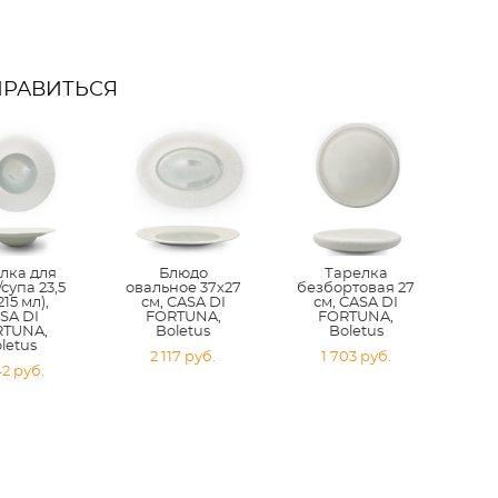
НРАВИТЬСЯ
лка для
Блюдо
Тарелка
супа 23,5
овальное 37х27
безбортовая 27
215 мл),
см, CASA DI
см, CASA DI
SA DI
FORTUNA,
FORTUNA,
RTUNA,
Boletus
Boletus
letus
2 117 pуб.
1 703 pуб.
42 pуб.