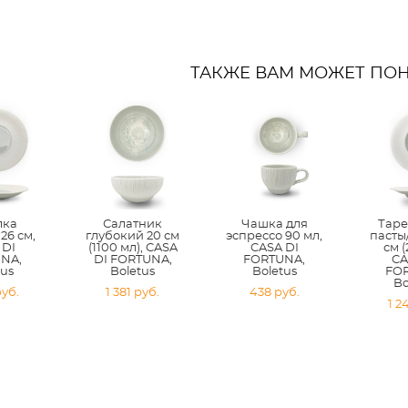
ТАКЖЕ ВАМ МОЖЕТ ПО
лка
Салатник
Чашка для
Таре
26 см,
глубокий 20 см
эспрессо 90 мл,
пасты/
 DI
(1100 мл), CASA
CASA DI
см (
NA,
DI FORTUNA,
FORTUNA,
CA
tus
Boletus
Boletus
FO
Bo
pуб.
1 381 pуб.
438 pуб.
1 2