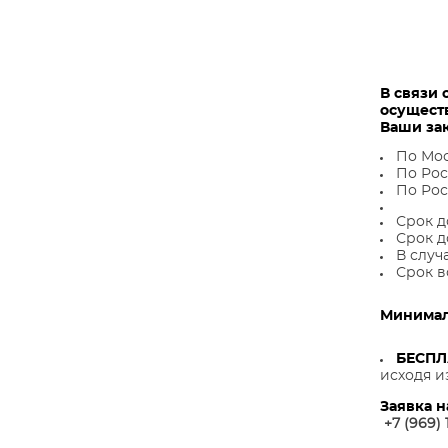
В связи 
осущест
Ваши за
По Мос
По Рос
По Рос
Срок д
Срок д
В случ
Срок в
Минималь
БЕСП
исходя и
Заявка н
+7 (969) 