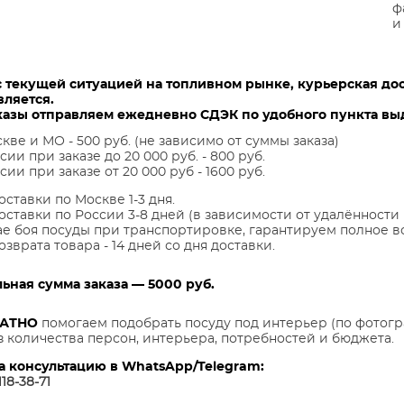
ф
и
с текущей ситуацией на топливном рынке, курьерская до
вляется.
казы отправляем ежедневно СДЭК по удобного пункта выд
кве и МО - 500 руб. (не зависимо от суммы заказа)
сии при заказе до 20 000 руб. - 800 руб.
сии при заказе от 20 000 руб - 1600 руб.
оставки по Москве 1-3 дня.
оставки по России 3-8 дней (в зависимости от удалённости 
ае боя посуды при транспортировке, гарантируем полное в
озврата товара - 14 дней со дня доставки.
ная сумма заказа — 5000 руб.
ЛАТНО
помогаем подобрать посуду под интерьер (по фотогр
з количества персон, интерьера, потребностей и бюджета.
а консультацию в WhatsApp/Telegram:
118-38-7
1