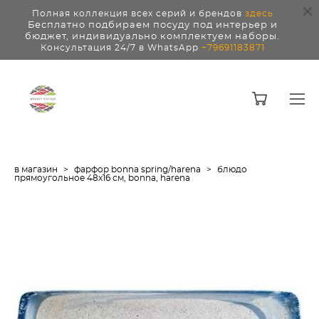
Полная коллекция всех серий и брендов
здесь
Бесплатно подбираем посуду под интерьер и
бюджет, индивидуально комплектуем наборы.
Консультация 24/7 в WhatsApp
+79691183871
в магазин
>
фарфор bonna spring/harena
>
блюдо
прямоугольное 48х16 см, bonna, harena