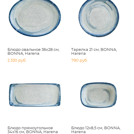
Блюдо овальное 36х28 см,
Тарелка 21 см, BONNA,
BONNA, Harena
Harena
2 330 pуб.
790 pуб.
Блюдо прямоугольное
Блюдо 12х8,5 см, BONNA,
34х16 см, BONNA, Harena
Harena