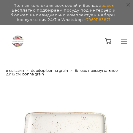
Полная коллекция всех серий и брендов
здесь
Бесплатно подбираем посуду под интерьер и
бюджет, индивидуально комплектуем наборы.
Консультация 24/7 в WhatsApp
+79691183871
в магазин
>
фарфор bonna grain
>
блюдо прямоугольное
23*16 см, bonna grain