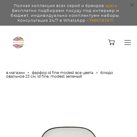
Полная коллекция всех серий и брендов
здесь
Бесплатно подбираем посуду под интерьер и
бюджет, индивидуально комплектуем наборы.
Консультация 24/7 в WhatsApp
+79691183871
в магазин
>
фарфор id fine modest все цвета
>
блюдо
овальное 23 см, id fine, modest зеленый