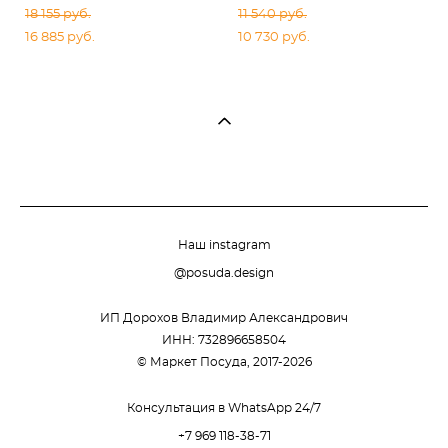
18 155 pуб.
11 540 pуб.
16 885 pуб.
10 730 pуб.
Наш instagram
@posuda.design
ИП Дорохов Владимир Александрович
ИНН: 732896658504
© Маркет Посуда, 2017-2026
Консультация в WhatsApp 24/7
+7 969 118-38-71