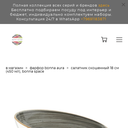
Полная коллекция всех серий и брендов
здесь
Бесплатно подбираем посуду под интерьер и
бюджет, индивидуально комплектуем наборы.
Консультация 24/7 в WhatsApp
+79691183871
в магазин
>
фарфор bonna aura
>
салатник скошенный 18 см
(450 мл), bonna space