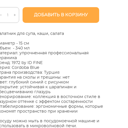
ДОБАВИТЬ В КОРЗИНУ
алатник для супа, каши, салата
иаметр - 15 см
бъем - 340 мл
атериал: упрочненная профессиональная
ерамика
ренд: 1972 by ID FINE
ерия: Cordoba Blue
трана производства: Турция
арантия на сколы и трещины: нет
вет: глубокий синий с рисунком
окрытие: устойчивая к царапинам и
бесцвечиванию глазурь
екорирование: коллекция в восточном стиле в
азурном оттенке с эффектом состаренности
табелирование: эргономичные формы, которые
кономят пространство при хранении
осуду можно мыть в посудомоечной машине и
спользовать в микроволновой печи.