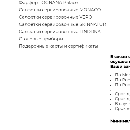
Фарфор TOGNANA Palace
Салфетки сервировочные MONACO
Салфетки сервировочные VERO
Салфетки сервировочные SKINNATUR
Салфетки сервировочные LINDDNA
Столовые приборы
Подарочные карты и сертификаты
В связи 
осущест
Ваши за
По Мос
По Рос
По Рос
Срок д
Срок д
В случ
Срок в
Минималь