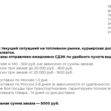
1
ф
п
с
р
к
у
с текущей ситуацией на топливном рынке, курьерская до
вляется.
казы отправляем ежедневно СДЭК по удобного пункта выд
кве и МО - 500 руб. (не зависимо от суммы заказа)
сии при заказе до 20 000 руб. - 800 руб.
сии при заказе от 20 000 руб - 1600 руб.
оставки по Москве 1-3 дня.
оставки по России 3-8 дней (в зависимости от удалённости 
ае боя посуды при транспортировке, гарантируем полное в
озврата товара - 14 дней со дня доставки.
ная сумма заказа — 5000 руб.