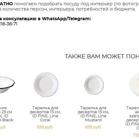
ЛАТНО
помогаем подобрать посуду под интерьер (по фотогр
з количества персон, интерьера, потребностей и бюджета.
а консультацию в WhatsApp/Telegram:
118-38-7
1
ТАКЖЕ ВАМ МОЖЕТ ПО
ник
Тарелка для
Тарелка для
Тарел
 25 см
десертов 15 см,
десертов 15 см,
а
), ID
ID FINE, Line
ID FINE, Line
завт
e Black
Coral
Mustard
десерт
ID FIN
pуб.
655 pуб.
655 pуб.
C
72