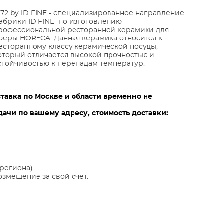
972 by ID FINE - специализированное направление
абрики ID FINE по изготовлению
рофессиональной ресторанной керамики для
феры HORECA. Данная керамика относится к
есторанному классу керамической посуды,
оторый отличается высокой прочностью и
стойчивостью к перепадам температур.
ставка по Москве и области временно не
ачи по вашему адресу, стоимость доставки:
региона).
озмещение за свой счёт.