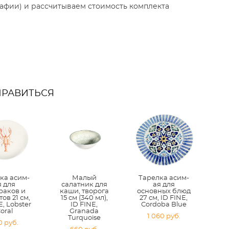
афии) и рассчитываем стоимость комплекта
НРАВИТЬСЯ
ка асим-
Малый
Тарелка асим-
я для
салатник для
ая для
раков и
каши, творога
основных блюд
ов 21 см,
15 см (340 мл),
27 см, ID FINE,
E, Lobster
ID FINE,
Cordoba Blue
oral
Granada
1 060 pуб.
Turquoise
0 pуб.