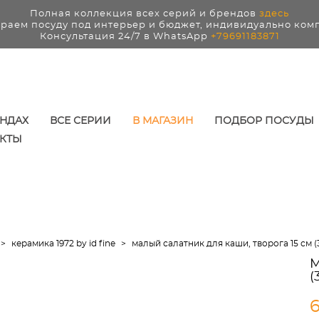
Полная коллекция всех серий и брендов
здесь
раем посуду под интерьер и бюджет, индивидуально ком
Консультация 24/7 в WhatsApp
+79691183871
ЕНДАХ
ВСЕ СЕРИИ
В МАГАЗИН
ПОДБОР ПОСУДЫ
КТЫ
>
керамика 1972 by id fine
>
малый салатник для каши, творога 15 см (34
М
(