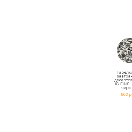
Тарелк
завтра
десертов 
ID FINE,
черн
660 p