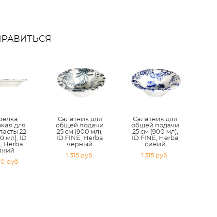
НРАВИТЬСЯ
релка
Салатник для
Салатник для
окая для
общей подачи
общей подачи
пасты 22
25 см (900 мл),
25 см (900 мл),
0 мл), ID
ID FINE, Herba
ID FINE, Herba
, Herba
черный
синий
иний
1 315 pуб.
1 315 pуб.
90 pуб.