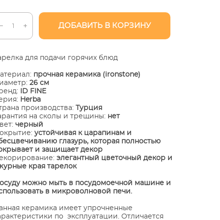
ДОБАВИТЬ В КОРЗИНУ
арелка для подачи горячих блюд
атериал:
прочная керамика (ironstone)
иаметр:
26 см
ренд:
ID FINE
ерия:
Herba
трана производства:
Турция
арантия на сколы и трещины:
нет
вет:
черный
окрытие:
устойчивая к царапинам и
бесцвечиванию глазурь, которая полностью
окрывает и защищает декор
екорирование:
элегантный цветочный декор и
журные края тарелок
осуду можно мыть в посудомоечной машине и
спользовать в микроволновой печи.
анная керамика имеет упрочненные
арактеристики по эксплуатации. Отличается