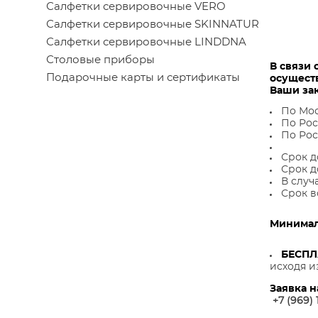
Салфетки сервировочные VERO
Салфетки сервировочные SKINNATUR
Салфетки сервировочные LINDDNA
Столовые приборы
В связи 
Подарочные карты и сертификаты
осущест
Ваши за
По Мос
По Рос
По Рос
Срок д
Срок д
В случ
Срок в
Минималь
БЕСП
исходя и
Заявка н
+7 (969) 