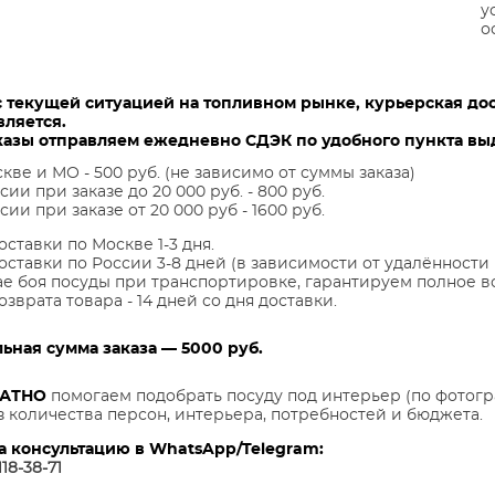
у
о
с текущей ситуацией на топливном рынке, курьерская до
вляется.
казы отправляем ежедневно СДЭК по удобного пункта выд
кве и МО - 500 руб. (не зависимо от суммы заказа)
сии при заказе до 20 000 руб. - 800 руб.
сии при заказе от 20 000 руб - 1600 руб.
оставки по Москве 1-3 дня.
оставки по России 3-8 дней (в зависимости от удалённости 
ае боя посуды при транспортировке, гарантируем полное в
озврата товара - 14 дней со дня доставки.
ная сумма заказа — 5000 руб.
ЛАТНО
помогаем подобрать посуду под интерьер (по фотогр
з количества персон, интерьера, потребностей и бюджета.
а консультацию в WhatsApp/Telegram:
118-38-7
1