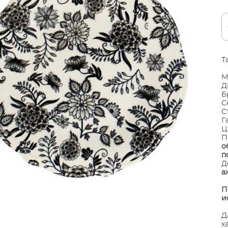
Т
М
Д
Б
С
С
Г
Ц
П
о
п
Д
а
П
и
Д
х