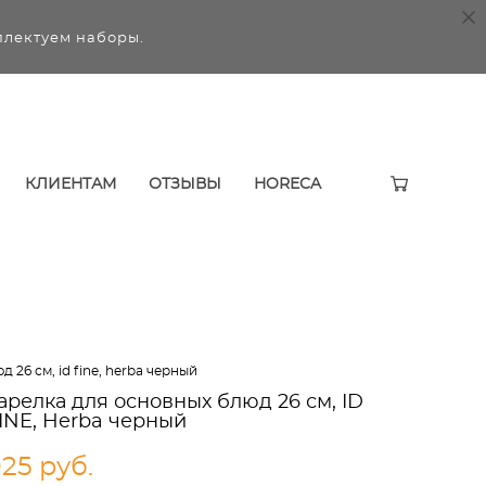
плектуем наборы.
КЛИЕНТАМ
ОТЗЫВЫ
HORECA
 26 см, id fine, herba черный
арелка для основных блюд 26 см, ID
INE, Herba черный
25 pуб.