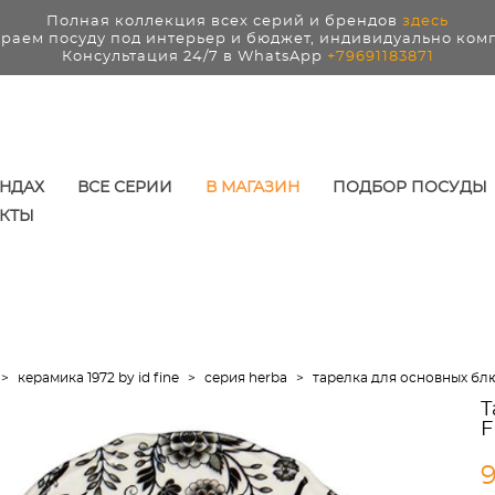
Полная коллекция всех серий и брендов
здесь
раем посуду под интерьер и бюджет, индивидуально ком
Консультация 24/7 в WhatsApp
+79691183871
ЕНДАХ
ВСЕ СЕРИИ
В МАГАЗИН
ПОДБОР ПОСУДЫ
КТЫ
>
керамика 1972 by id fine
>
серия herba
>
тарелка для основных блюд
Т
F
9