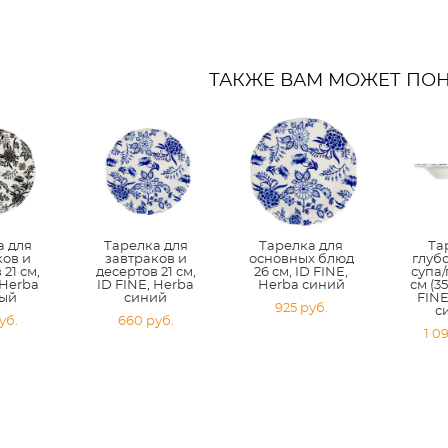
ТАКЖЕ ВАМ МОЖЕТ ПО
а для
Тарелка для
Тарелка для
Та
ков и
завтраков и
основных блюд
глуб
21 см,
десертов 21 см,
26 см, ID FINE,
супа/
 Herba
ID FINE, Herba
Herba синий
см (35
ый
синий
FINE
925 pуб.
с
уб.
660 pуб.
1 0