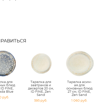
НРАВИТЬСЯ
лка для
Тарелка для
Тарелка асим-
ных блюд
завтраков и
ая для
 ID FINE,
десертов 20 см,
основных блюд
ada Blue
ID FINE, Zen
27 см, ID FINE,
Sand
Zen Sand
0 pуб.
595 pуб.
1 060 pуб.