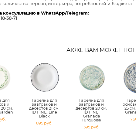
з количества персон, интерьера, потребностей и бюджета.
а консультацию в WhatsApp/Telegram:
118-38-7
1
ТАКЖЕ ВАМ МОЖЕТ ПО
а для
Тарелка для
Тарелка для
Таре
ков и
завтраков и
завтраков и
основ
 20 см,
десертов 21 см,
десертов 20 см,
25 см,
 Garden
ID FINE, Line
ID FINE,
Gran
Black
Granada
уб.
76
Turquoise
895 pуб.
595 pуб.