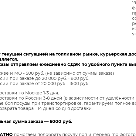
1
ф
п
с
р
к
у
с текущей ситуацией на топливном рынке, курьерская до
вляется.
казы отправляем ежедневно СДЭК по удобного пункта выд
кве и МО - 500 руб. (не зависимо от суммы заказа)
сии при заказе до 20 000 руб. - 800 руб.
сии при заказе от 20 000 руб - 1600 руб.
оставки по Москве 1-3 дня.
оставки по России 3-8 дней (в зависимости от удалённости 
ае боя посуды при транспортировке, гарантируем полное в
озврата товара - 14 дней со дня доставки.
ная сумма заказа — 5000 руб.
ЛАТНО
помогаем подобрать посуду под интерьер (по фотогр