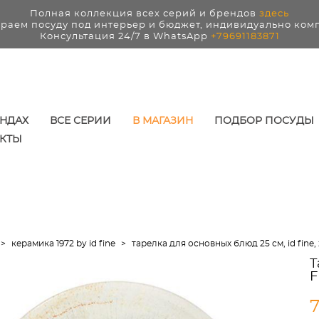
Полная коллекция всех серий и брендов
здесь
раем посуду под интерьер и бюджет, индивидуально ком
Консультация 24/7 в WhatsApp
+79691183871
ЕНДАХ
ВСЕ СЕРИИ
В МАГАЗИН
ПОДБОР ПОСУДЫ
КТЫ
>
керамика 1972 by id fine
>
тарелка для основных блюд 25 см, id fine,
Т
F