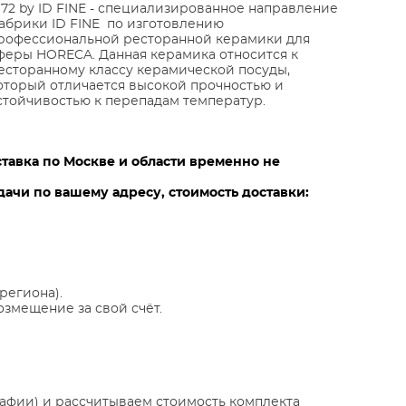
972 by ID FINE - специализированное направление
абрики ID FINE по изготовлению
рофессиональной ресторанной керамики для
феры HORECA. Данная керамика относится к
есторанному классу керамической посуды,
оторый отличается высокой прочностью и
стойчивостью к перепадам температур.
ставка по Москве и области временно не
ачи по вашему адресу, стоимость доставки:
региона).
озмещение за свой счёт.
афии) и рассчитываем стоимость комплекта