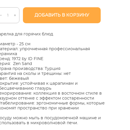
ДОБАВИТЬ В КОРЗИНУ
арелка для горячих блюд
иаметр - 25 см
атериал: упрочненная профессиональная
ерамика
ренд: 1972 by ID FINE
ерия: Zen Sand
трана производства: Турция
арантия на сколы и трещины: нет
вет: бежевый
окрытие: устойчивая к царапинам и
бесцвечиванию глазурь
екорирование: коллекция в восточном стиле в
азурном оттенке с эффектом состаренности
табелирование: эргономичные формы, которые
кономят пространство при хранении
осуду можно мыть в посудомоечной машине и
спользовать в микроволновой печи.