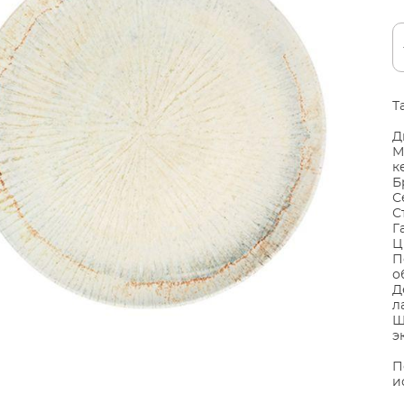
Т
Д
М
к
Б
С
С
Г
Ц
П
о
Д
л
Ш
э
П
и