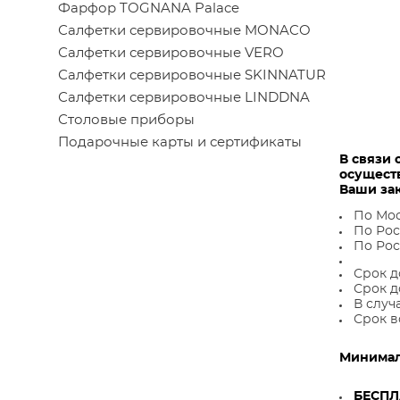
Фарфор TOGNANA Palace
Салфетки сервировочные MONACO
Салфетки сервировочные VERO
Салфетки сервировочные SKINNATUR
Салфетки сервировочные LINDDNA
Столовые приборы
Подарочные карты и сертификаты
В связи 
осущест
Ваши за
По Мос
По Рос
По Рос
Срок д
Срок д
В случ
Срок в
Минималь
БЕСП